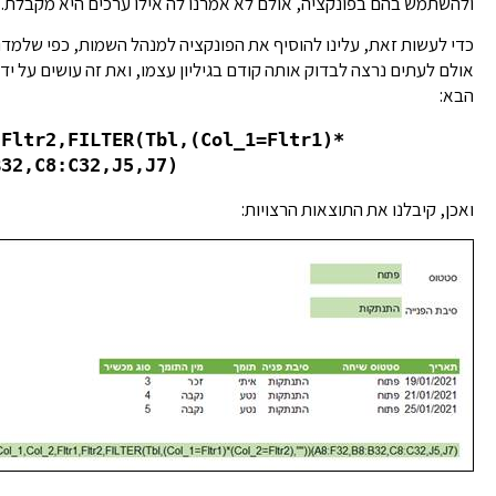
ולהשתמש בהם בפונקציה, אולם לא אמרנו לה אילו ערכים היא מקבלת.
כדי לעשות זאת, עלינו להוסיף את הפונקציה למנהל השמות, כפי שלמד
אולם לעתים נרצה לבדוק אותה קודם בגיליון עצמו, ואת זה עושים על יד
הבא:
,Fltr2,FILTER(Tbl,(Col_1=Fltr1)*
B32,C8:C32,J5,J7)
ואכן, קיבלנו את התוצאות הרצויות: