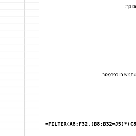
 כך:
=FILTER(A8:F32,(B8:B32=J5)*(C