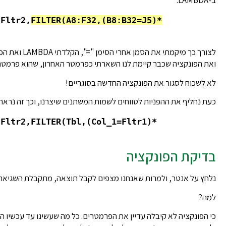
ב-LAMBDA.
,Fltr2,
FILTER(A8:F32,(B8:B32=J5)*
לצורך כך מיקמתי את הסמן אחרי הסימן "=", הקלדתי LAMBDA ואת הפרמטרים שלה,
ואת הפונקציה שכבר קיימת לנו השארתי כפרמטר האחרון, שהוא פרמטר
לא לשכוח לסגור את הפונקציה החדשה בסוגריים!
כעת נחליף את ההפניות לטווחים לשמות המשתנים שיצרנו, וכך זה נראה:
,Fltr2,FILTER(Tbl,(Col_1=Fltr1)*
בדיקת הפונקציה
נלחץ על אנטר, ולמרות שאנחנו מצפים לקבל תוצאה, מתקבלת השגיאה #ALC
למה?
כי הפונקציה לא קיבלה עדיין את הפרמטרים. כל מה שעשינו עד עכשיו ה