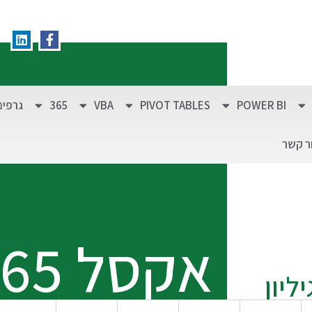
POWER BI
PIVOT TABLES
VBA
365
גרפים
ר קשר
אקסל 365