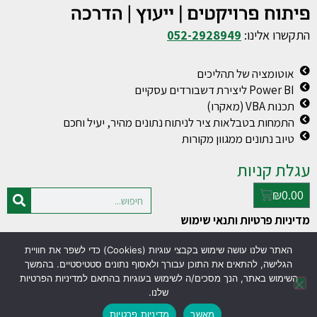
התקשרו אלינו:
052-2928949
אוטומציה של תהליכים
Power BI ליצירת דשבורדים עסקיים
תכנות VBA (מאקרו)
התמחות בטבלאות ציר לניתוח נתונים מהיר, יעיל וחכם
טיוב נתונים ממגוון מקורות
עגלת קניות
₪
0.00
מדיניות פרטיות ותנאי שימוש
האתר שלנו עושה שימוש בקבצי עוגיות (Cookies) כדי לשפר את חוויית
© כל הזכויות שמורות למעין פולג
עסק טוב
הגלישה, להתאים את התוכן עבורך ולאסוף נתונים סטטיסטיים. בהמשך
www.excel-vba.co.il
בניית אתרים
השימוש באתר, הנך מסכים/ה לשימוש בעוגיות בהתאם למדיניות הפרטיות
שלנו.
מאשר
מדיניות פרטיות