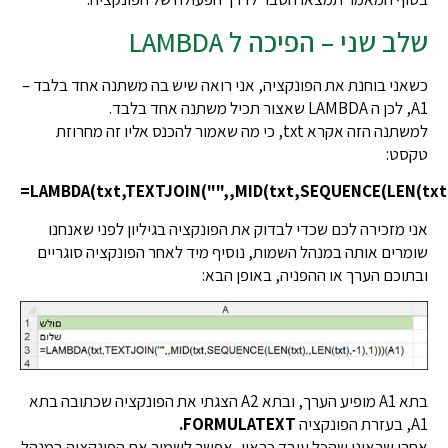
שלב שני – הפיכה ל LAMBDA
כשאני בוחנת את הפונקציה, אני רואה שיש בה משתנה אחד בלבד –
A1, לכן ה LAMBDA שאצור תכיל משתנה אחד בלבד.
למשתנה הזה אקרא txt, כי מה שאמור להכנס אליו זה מחרוזת
טקסט:
=LAMBDA(txt,TEXTJOIN("",,MID(txt,SEQUENCE(LEN(txt),
אני מזכירה לכם שכדי לבדוק את הפונקציה בגיליון לפני שאנחנו
שומרים אותה במנהל השמות, נוסיף מיד לאחר הפונקציה סוגריים
ובתוכם הערך או ההפניה, באופן הבא:
בתא A1 מופיע הערך, ובתא A2 הצגתי את הפונקציה שכתובה בתא
A1, בעזרת הפונקציה
FORMULATEXT.
אחרי שראינו שהכל עובד כראוי, אפשר לשמור את הפונקציה במנהל