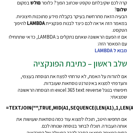
קרה לכם שקיבלתם טקסט שכתוב הפוך? כלומר
םולש
במקום
שלום
?
הבעיה הזאת מתרחשת בעיקר בקבלת מידע מתוכנות חיצוניות.
במאמר הזה אראה לכם כיצד לבנות פונקציית
LAMBDA
להיפוך
הטקסט.
אם זו הפעם הראשונה שאתם נתקלים ב LAMBDA, כדאי שתתחילו
עם המאמר הזה:
מבוא ל LAMBDA
שלב ראשון – כתיבת הפונקציה
אם להודות על האמת, לא טרחתי לפצח את הנוסחה בעצמי,
והעדפתי למצוא באינטרנט נוסחאות שעובדות.
חיפשתי בגוגל excel 365 text reverse וזו הנוסחה הראשונה
שמצאתי:
=TEXTJOIN("",TRUE,MID(A1,SEQUENCE(LEN(A1),1,LEN(A1
אם תחפשו היטב, תוכלו למצוא עוד כמה נוסחאות שעושות את
אותה העבודה. תוכלו לבחור בנוסחה שנוחה לכם.
בסוף המאמר תמצאו הסבר לדרך הפעולה של הפונקציה.