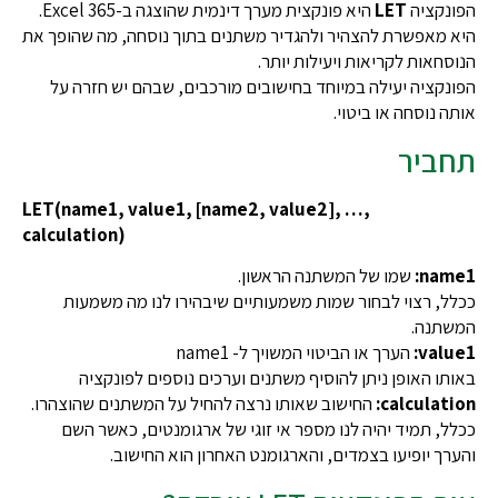
הפונקציה
LET
היא פונקצית מערך דינמית שהוצגה ב-Excel 365.
היא מאפשרת להצהיר ולהגדיר משתנים בתוך נוסחה, מה שהופך את
הנוסחאות לקריאות ויעילות יותר.
הפונקציה יעילה במיוחד בחישובים מורכבים, שבהם יש חזרה על
אותה נוסחה או ביטוי.
תחביר
LET(name1, value1, [name2, value2], …,
calculation)
name1:
שמו של המשתנה הראשון.
ככלל, רצוי לבחור שמות משמעותיים שיבהירו לנו מה משמעות
המשתנה.
value1:
הערך או הביטוי המשויך ל- name1
באותו האופן ניתן להוסיף משתנים וערכים נוספים לפונקציה
calculation:
החישוב שאותו נרצה להחיל על המשתנים שהוצהרו.
ככלל, תמיד יהיה לנו מספר אי זוגי של ארגומנטים, כאשר השם
והערך יופיעו בצמדים, והארגומנט האחרון הוא החישוב.