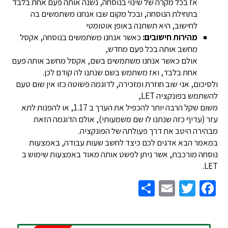
אז בכל מקרה של שינוי בנוסחה, נשנה אותה פעם אחת בלבד
בתחילת הנוסחה, ובכל מקום שבו אנחנו משתמשים בה
לחישוב, היא תשתנה באופן אוטומטי
מהירות חישובים:
כאשר אנחנו משתמשים בנוסחה, אקסל
מחשב אותה בכל פעם מחדש,
אולם כאשר אנחנו משתמשים בשם, אקסל מחשב אותה פעם
אחת בלבד, ואז משתמש בשם שנתנו לה קודם לכן.
ולסיכום, אני שוב חוזרת ומזכירה, לדוגמה פשוטה כזו אין שום טעם
להשתמש בפונקציה LET,
משום שקל הרבה יותר להכפיל את הערך ב 1.17, או להפנות לתא
עזר (עדיף כזה שנתנו לו שם משמעותי), אולם הדוגמה הזאת
מבהירה היטב את דרך פעולתה של הפונקציה.
במאמר הבא אדגים לכם כיצד לחשב שעות עבודה, באמצעות
נוסחה מורכבת, אשר ניתן לפשט אותה מאוד באמצעות שימוש ב
LET.
Share
Email
Twitter
Facebook