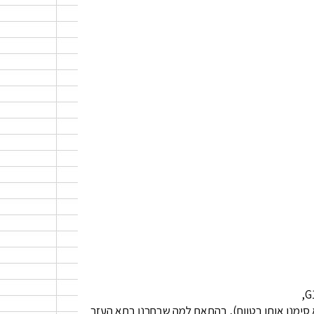
ה שתתייחס לנתון הרלוונטי בעמודה A (למרות שלא סימנו אותו בטווח), בהתאם למה שבחרנו בתא העזר