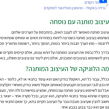
למאמר הקודם
Share
גרירה באקסל – מהמובן מאליו ועד למתקדם
עיצוב מותנה עם נוסחה
עיצוב מותנה מאפשר לנו לעצב תאים, בהתבסס על הערכים שלהם.
נשתמש בעיצוב מותנה כשנרצה לזהות במהירות תאים או טווחים שמתאימים 
לדוגמה – מהו הערך הגבוה ביותר בטווח, הנמוך ביותר, רשומות מתאריך מסוים
בדרך כלל נבסס את העיצוב המותנה על התא עצמו, אולם קיימים מקרים ש
ניתן להשתמש בעיצובים המובנים, אולם ניתן ליצור גם עיצובים משלנו, בא
מה הלוגיקה של העיצוב המותנה?
ככלל, עבור כל תא, האקסל בודק האם הוא עומד בתנאי או לא, כלומר – הא
זה נכון לגבי העיצובים הקבועים (שאותם אקסל פשוט בודק מאחורי הקלעים
אבל גם לשימוש בעיצוב מותנה עם נוסחה, שמציע גמישות גדולה יותר, מעבר
במקרה שהתא עומד בתנאי הלוגיקה, הוא יצבע, ובכל מקרה אחר – ישאר בצ
חשוב להבין שעיצוב מובנה גובר על העיצוב הקיים בתא, כך שאם התנאי מת
גם אם הוא כבר צבוע בצבע אחר.