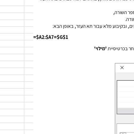
ספר השורה,
ים, ובקיבוע מלא עבור תא העזר, באופן הבא:
=$A2:$A7=$G$1
בחר בכרטיסיית
'מילוי'