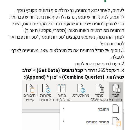
ם, לאחר יבוא הנתונים, נרצה להוסיף נתונים מקובץ נוסף.
מה, לנתוני חודש ינואר, נרצה להוסיף את נתוני חודש פברואר.
להוסיף נתונים יש לוודא שהעמודות בכל הקבצים זהות, ושכל
נים מפורמטים באותו האופן (מספר/ טקסט/ תאריך).
ך ההדגמה, נשתמש בקבצים 'מכירות ינואר', 'מכירות פברואר'
ירות מרץ'
נוסיף אל מודל הנתונים את כל הטבלאות שאנו מעוניינים לצרף
לה.
ל 365 נבחר ב'
קבל נתונים
'
(Get Data)
> '
שלב
לתות
'
(Combine Queries)
>
'צרף' (Append):