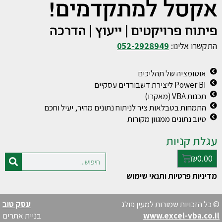
ו אלינו:
052-2928949
טומציה של תהליכים
Pow ליצירת דשבורדים עסקיים
ת VBA (מאקרו)
מחות בטבלאות ציר לניתוח נתונים מהיר, יעיל וחכם
וב נתונים ממגוון מקורות
 קניות
₪
0
ות פרטיות ותנאי שימוש
זכויות שמורות למעין פולג
עסק טוב
www.excel-vba.
בניית אתרים