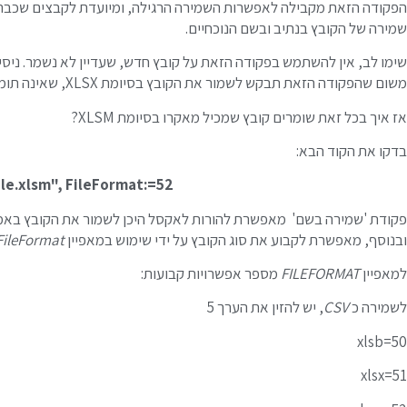
הפקודה הזאת מקבילה לאפשרות השמירה הרגילה, ומיועדת לקבצים שכבר
שמירה של הקובץ בנתיב ובשם הנוכחיים.
שימו לב, אין להשתמש בפקודה הזאת על קובץ חדש, שעדיין לא נשמר. ניסיון
משום שהפקודה הזאת תבקש לשמור את הקובץ בסיומת XLSX, שאינה תומכת בפקודות מאקרו!
אז איך בכל זאת שומרים קובץ שמכיל מאקרו בסיומת XLSM?
בדקו את הקוד הבא:
le.xlsm", FileFormat:=52
פקודת 'שמירה בשם' מאפשרת להורות לאקסל היכן לשמור את הקובץ באמ
ובנוסף, מאפשרת לקבוע את סוג הקובץ על ידי שימוש במאפיין
FileFormat
למאפיין
FILEFORMAT
מספר אפשרויות קבועות:
לשמירה כ
CSV
, יש להזין את הערך 5
xlsb=50
xlsx=51