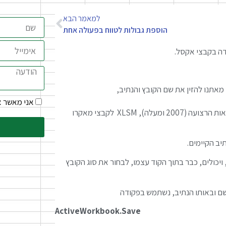
למאמר הבא
הוספת גבולות לטווח בפעולה אחת
דה בקבצי אקסל.
אתנו להזין את שם הקובץ והנתיב,
אני מאשר 
XLS לקבצים שתומכים בגרסאות אקסל 2003 ומטה, XLSX לקבצים בגרסאות הרצועה (2007 ומעלה), XLSM לקבצי מאקרו
ב הקיימים.
לונית השמירה, ויכולים, כבר בתוך הקוד עצמו, לבחור את סוג הקובץ
השם ובאותו הנתיב, נשתמש בפקודה
ActiveWorkbook.Save