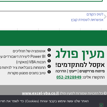
לטיפ הקודם
אפשרויות לשמירת קובץ
אוטומציה של תהליכים
Power BI ליצירת דשבורדים עסקיים
תכנות VBA (מאקרו)
התמחות בטבלאות ציר לניתוח נת
טיוב נתונים ממגוון מקורות
התקשרו אלינו:
052-2928949
© כל הזכויות שמורות למעין פולג
www.excel-vba.co.il
האתר שלנו עושה שימוש בקבצי עוגיות (Cookies) כדי לשפר את חוויית הגלישה, להתאים את התוכן עבורך ולאסוף נתונים סטטיסטיים. בהמשך השימוש באתר, הנך מסכים/ה לשימוש בעוגיות בהתאם למדיניות הפרטיות שלנו.