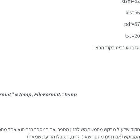
xlsm=52
xls=56
pdf=57
txt=20
אז בואו נביט בקוד הבא:
rmat" & temp, FileFormat:=temp
הקוד שלעיל מבקש מהמשתמש להזין מספר. אם המספר הזה הוא אחד מהמס
המבוקש (אם תזינו מספר שאינו קיים, תקבלו הודעת שגיאה)