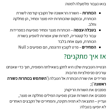
 נעבור מלמעלה למטה:
הכותרות
– השורה הראשונה של הקובץ קודמה לשורת
הכותרת, ובמקום שהכותרות יהיו מוצר ומחיר, הן מחלקה
וחלב.
בטבלה עצמה
– הכותרות מוצר ומחיר מופיעות כמפרידות
עבור כל קטגוריה, למרות שהן אמורות להופיע בשורת
הכותרת, פעם אחת בלבד
המחירים
– פרט לקובץ הדוגמה, הם מופיעים כ Null
 איך מתקנים?
יה הטבעית שלנו היא לתקן בשאילתה הסופית, תוך כדי שאנחנו
ים מניפולציות מרובות:
דים את שורת הכותרת אל הטבלה ('
השתמש בכותרות כשורה
ונה
');
ים את השורות הריקות;
ים את השורות שבהן מופיעה המילים מחלקה או מוצר,
ין – התוצאה לא תהיה תקינה, והמחירים של הקבצים האחרים
ופיעו בטבלה: