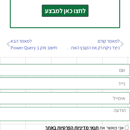
לחצו כאן למבצע
מאמר קודם
למאמר הבא
כיצד ניקח רק את הקובץ האחרון שנטען לתיקיה
חישוב ותק ב Power Query
 מאשר את
תנאי מדיניות הפרטיות באתר