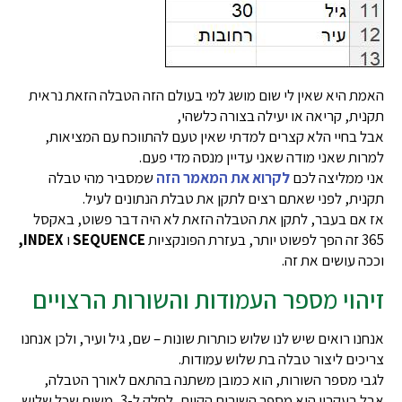
האמת היא שאין לי שום מושג למי בעולם הזה הטבלה הזאת נראית
תקנית, קריאה או יעילה בצורה כלשהי,
אבל בחיי הלא קצרים למדתי שאין טעם להתווכח עם המציאות,
למרות שאני מודה שאני עדיין מנסה מדי פעם.
אני ממליצה לכם
לקרוא את המאמר הזה
שמסביר מהי טבלה
תקנית, לפני שאתם רצים לתקן את טבלת הנתונים לעיל.
אז אם בעבר, לתקן את הטבלה הזאת לא היה דבר פשוט, באקסל
365 זה הפך לפשוט יותר, בעזרת הפונקציות
SEQUENCE
ו
INDEX,
וככה עושים את זה.
זיהוי מספר העמודות והשורות הרצויים
אנחנו רואים שיש לנו שלוש כותרות שונות – שם, גיל ועיר, ולכן אנחנו
צריכים ליצור טבלה בת שלוש עמודות.
לגבי מספר השורות, הוא כמובן משתנה בהתאם לאורך הטבלה,
אבל בעקרון הוא מספר השורות הקיים, לחלק ל-3, משום שכל שלוש