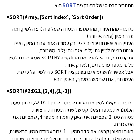
התחביר הבסיסי של הפונקציה
SORT
הוא
=SORT(Array, [Sort Index], [Sort Order])
כלומר- מהו הטווח, מהו מספר העמודה שעל פיה נרצה למיין, ומהו
סדר המיון (עולה או יורד)
העניין הוא שאנחנו יכולים לציין רק עמודה אחת עבור המיון, ואילו
אנחנו רוצים למיין גם על פי אגף וגם על פי משכורת.
אז קודם כל, כדאי להכיר את הפונקציה SORTBY שמאפשרת למיין
על פי מספר פרמטרים, ולא רק אחד.
אבל אפשר להשתמש גם בפונקציה SORT כדי למיין על פי שתי
העמודות, אם נשתמש במערך, באופן הבא:
=SORT(A2:D21,{2,4},{1,-1})
כלומר- ביקשנו למיין את הטווח שמתפרש בין A2:D21, ולתוך מערך
הכנסנו את מספר האינדקס של שתי העמודות הרצויות:
עמודה מס' 2 שמציינת את האגף, ועמודה מספר 4, שמציינת את
המשכורת.
באותו האופן קבענו את סדר המיון – 1 עבור עמודת המיון הראשונה,
שהיא האגף, ומינוס 1 עבור עמודת המיון השנייה, שהיא המשכורת.