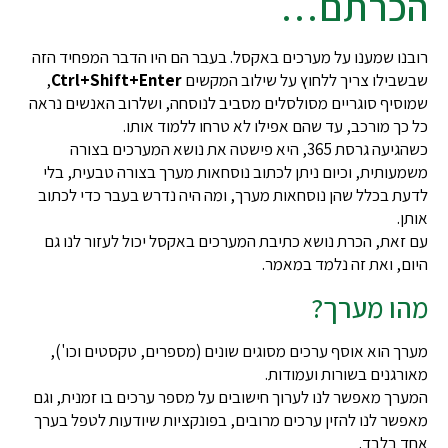
הכרתם…
רובנו שמענו על מערכים באקסל. בעבר הם היו הדבר המפחיד הזה
שבשבילו צריך ללחוץ על שילוב המקשים
Ctrl+Shift+Enter
,
שמוסיף סוגריים מסולסלים מסביב לנוסחה, ושלרוב האנשים נראה
כל כך מורכב, עד שהם אפילו לא טרחו ללמוד אותו.
כשהגיעה גרסת 365, היא פישטה את נושא המערכים בצורה
משמעותית, וכיום ניתן לכתוב נוסחאות מערך בצורה טבעית, בלי
לדעת בכלל שהן נוסחאות מערך, ומה היה נדרש בעבר כדי לכתוב
אותן.
עם זאת, הכרת נושא כתיבת המערכים באקסל יכול לעזור לנו גם
היום, ואת זה נלמד במאמר.
מהו מערך?
מערך הוא אוסף ערכים מסוגים שונים (מספרים, טקסטים וכו'),
מאורגנים בשורות ועמודות.
המערך מאפשר לנו לערוך חישובים על מספר ערכים בו זמנית, וגם
מאפשר לנו להזין ערכים מרובים, בפונקציות שיודעות לטפל בערך
אחד בלבד.