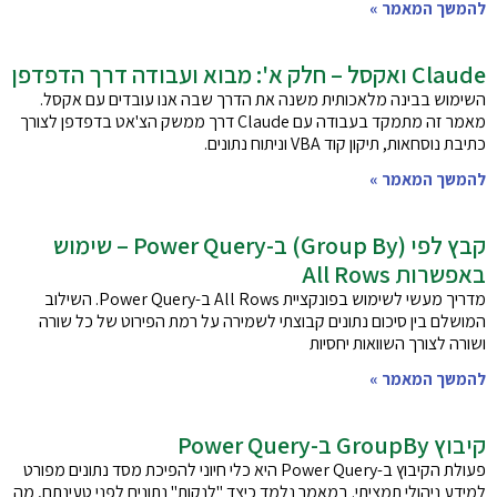
להמשך המאמר »
Claude ואקסל – חלק א': מבוא ועבודה דרך הדפדפן
השימוש בבינה מלאכותית משנה את הדרך שבה אנו עובדים עם אקסל.
מאמר זה מתמקד בעבודה עם Claude דרך ממשק הצ'אט בדפדפן לצורך
כתיבת נוסחאות, תיקון קוד VBA וניתוח נתונים.
להמשך המאמר »
קבץ לפי (Group By) ב-Power Query – שימוש
באפשרות All Rows
מדריך מעשי לשימוש בפונקציית All Rows ב-Power Query. השילוב
המושלם בין סיכום נתונים קבוצתי לשמירה על רמת הפירוט של כל שורה
ושורה לצורך השוואות יחסיות
להמשך המאמר »
קיבוץ GroupBy ב-Power Query
פעולת הקיבוץ ב-Power Query היא כלי חיוני להפיכת מסד נתונים מפורט
למידע ניהולי תמציתי. במאמר נלמד כיצד "לנקות" נתונים לפני טעינתם, מה