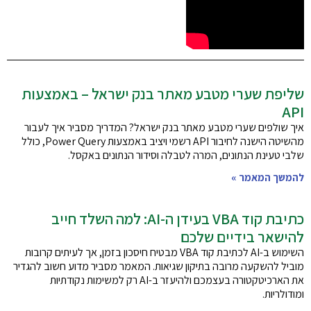
שליפת שערי מטבע מאתר בנק ישראל – באמצעות
API
איך שולפים שערי מטבע מאתר בנק ישראל? המדריך מסביר איך לעבור
מהשיטה הישנה לחיבור API רשמי ויציב באמצעות Power Query, כולל
שלבי טעינת הנתונים, המרה לטבלה וסידור הנתונים באקסל.
להמשך המאמר »
כתיבת קוד VBA בעידן ה-AI: למה השלד חייב
להישאר בידיים שלכם
השימוש ב-AI לכתיבת קוד VBA מבטיח חיסכון בזמן, אך לעיתים קרובות
מוביל להשקעה מרובה בתיקון שגיאות. המאמר מסביר מדוע חשוב להגדיר
את הארכיטקטורה בעצמכם ולהיעזר ב-AI רק למשימות נקודתיות
ומודולריות.