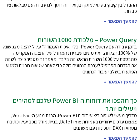
ההבדל בין קיבוץ בסיסי למתקדם, ואיך זה חוסך לנו עבודה עם טבלאות ציר
כבדות.
להמשך המאמר »
Power Query – מלכודת 1000 השורות
בזמן עבודה עם Power Query, כלי "איכות העמודה" עלול להציג מצג שווא
של 100% הצלחה. זאת משום שברירת המחדל של התצוגה המקדימה
מתבססת על 1000 השורות הראשונות בלבד. מאמר זה מסביר כיצד לשנות
את הגדרות הפרופיל לערכת הנתונים כולה כדי לאתר שגיאות חבויות ולמנוע
הפתעות בשלבי עיבוד הנתונים.
להמשך המאמר »
כך תהפכו את דוחות ה-Power BI שלכם למהירים
ויעילים יותר
מדריך מעשי לשיפור ביצועי דוחות Power BI: הבנת מנוע ה-VertiPaq,
צמצום ערכים ייחודיים בעמודות DateTime, בניית מודל כוכב יעיל וכתיבת
נוסחאות DAX חסכוניות עם משתנים
להמשך המאמר »