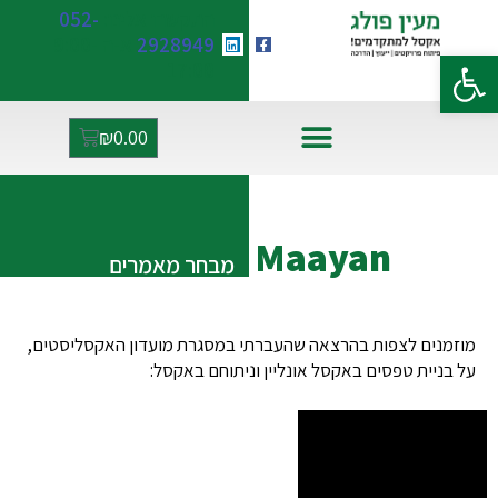
התקשרו אלינו:
052-
2928949
א-ה 9:00-
פתח סרגל נגישות
17:00
₪
0.00
אקסל ו-AI
Maayan
מבחר מאמרים
מוזמנים לצפות בהרצאה שהעברתי במסגרת מועדון האקסליסטים,
על בניית טפסים באקסל אונליין וניתוחם באקסל: