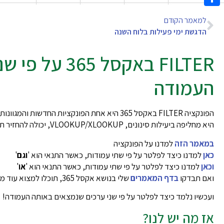
Share
למאמר הקודם
הדגשת ימי פעילות בלוח השנה
FILTER באקסל 5
העמודה
הפונקציה FILTER באקסל 365 היא אחת הפונקציות החדשות והמגוונות ביותר:
היא מחליפה ביעילות סינונים, VLOOKUP/XLOOKUP, יכולה להחזיר תוצאות מרובות עבור אותה תוצאת חיפוש, ועוד.
במאמר הזה
למדנו על הפונקציה
כאן
למדנו כיצד לפלטר על פי שתי עמודות, כאשר התנאי הוא '
וגם
'
וכאן
למדנו כיצד לפלטר על פי שתי עמודות, כאשר התנאי הוא '
או
'
ואם תבדקו
בדף המאמרים
שלי בנושא אקסל 365, תוכלו למצוא עוד מאמרים שעוסקים בפונקציה
ועכשיו נלמד כיצד לפלטר על פי שני ערכים שנמצאים באותה העמודה!
אז מה יש לנו?