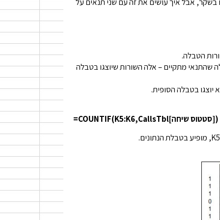
בשקר, אבל איך עושים את זה עם שני תנאים על
רות הטבלה.
ערך TRUE או 1, עבור רשומות בטבלה שהתנאי מתקיים – אלה השורות שיוצגו בטבלה
=COUNTIF(K5:K6,CallsTbl[סטטוס שיחה])