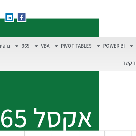
POWER BI
PIVOT TABLES
VBA
365
גרפים
ר קשר
אקסל 365