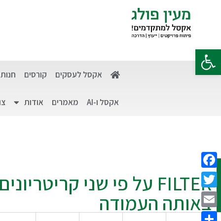
פתח סרגל נגישות
אקסל לעסקים
קורסים
חנות
אקסל ו-AI
מאמרים
אודות
צו
Facebook
FILTER על פי שני קריטריונים
Twitter
באותה העמודה
Email