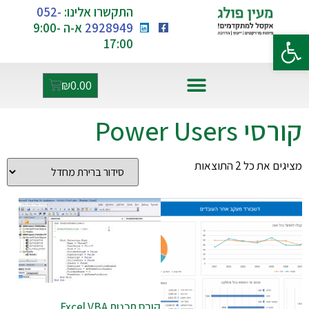
התקשרו אלינו:
052-
2928949
א-ה 9:00-
פתח סרגל נגישות
17:00
₪
0.00
אקסל ו-AI
קורסי Power Users
מציגים את כל ⁦2⁩ התוצאות
קורס תכנות Excel VBA