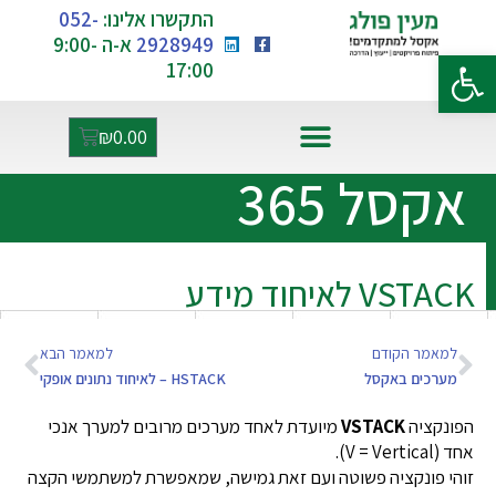
התקשרו אלינו:
052-
2928949
א-ה 9:00-
פתח סרגל נגישות
17:00
₪
0.00
אקסל ו-AI
אקסל 365
VSTACK לאיחוד מידע
למאמר הקודם
למאמר הבא
מערכים באקסל
HSTACK – לאיחוד נתונים אופקי
הפונקציה
VSTACK
מיועדת לאחד מערכים מרובים למערך אנכי
אחד (V = Vertical).
זוהי פונקציה פשוטה ועם זאת גמישה, שמאפשרת למשתמשי הקצה