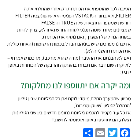
הסיבה לכך שהוספתי את הכותרות רק אחרי שהחלתי את ה
FILTER,ולא בתוך ה VSTACK הפנימי היא שהפונקציה FILTER
דורשת שמספר התוצאות של ה TRUE וה FALSE
שמציינים איזו רשומה תכנס לטווח החדש ואיזו לא, צריך להיות
באותו הגודל של המערך, ואם נוסיף את הכותרת,
אז יצרנו מערכים שיש ביניהם הבדל בכמות הרשומות (האחת כוללת
את הכותרת והשנייה לא).
ואם לא הבנתם את ההסבר (מודה שהוא מורכב), אז כמו שאמרתי –
לא יקרה שום דבר אם תבחרו בהעתקה והדבקה של הכותרות באופן
ידני (:
ומה יקרה אם יתווספו לנו מחלקות?
מכיוון שהמערך התלת מימדי לוקח את כל הגיליונות שבין גיליון
'הנהלה' לגיליון 'שיווק ומכירות',
אז כל עוד נקפיד להכניס גיליונות נתונים חדשים בין שני הגיליונות
האלה, הם יתווספו באופן אוטומטי לחישוב!
Share
Email
Twitter
Facebook