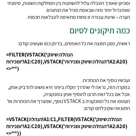
ומכיוון שאורך הטבלה עלול להשתנות בין המחלקות השונות, סימנתי
טווח גדול יותר מזה שבאמת מכיל את הנתונים.
הערה – שיטת עבודה זו פחות מתאימה לטבלאות חכמות
כמה תיקונים לסיום
ראשית, נסנן החוצה את כל האפסים, בדיוק כמו שעשינו קודם:
=FILTER(VSTACK('הנהלה:שיווק
ומכירות'!A2:C20),VSTACK('הנהלה:שיווק ומכירות'!A2:A20)
<>"")
ועכשיו נוסיף את הכותרות.
במקרה הזה, נראה לי שהדרך הקלה ביותר היא פשוט להדביק אותן,
אבל אם בכל זאת תרצו להוסיף אותן בפונקציה,
תעטפו את כל הפונקציה ב VSTACK נוסף, שמצרף את הכותרות אל
התוצאה שקיבלתם קודם:
=VSTACK(הנהלה!A1:C1,FILTER(VSTACK('הנהלה:שיווק
ומכירות'!A2:C20),VSTACK('הנהלה:שיווק ומכירות'!A2:A20)
<>""))