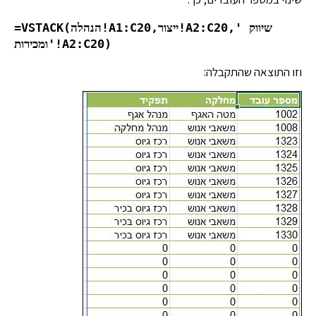
=VSTACK(הנהלה!A1:C20,ייצור!A2:C20,'שיווק 
ומכירות'!A2:C20)
וזו התוצאה שהתקבלה: