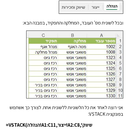
ובכל לשונית מס' העובד, המחלקה והתפקיד, במבנה הבא:
אני רוצה לאחד את כל הלשוניות ללשונית אחת. לצורך כך אשתמש
בפונקציה VSTACK:
=VSTACK(הנהלה!A1:C11,ייצור!A2:C8,'שיווק