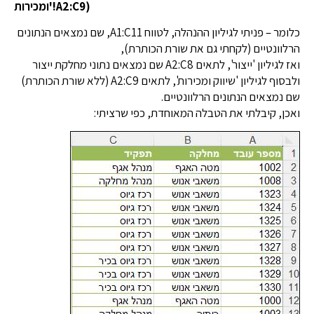
ומכירות'!A2:C9)
כלומר – פניתי לגיליון ההנהלה, לטווח A1:C11, שם נמצאים הנתונים
הרלוונטיים (לקחתי גם את שורת הכותרת),
ואז לגיליון 'ייצור', לתאים A2:C8 שם נמצאים נתוני מחלקת ייצור
ולבסוף לגיליון 'שיווק ומכירות', לתאים A2:C9 (ללא שורת הכותרת)
שם נמצאים הנתונים הרלוונטיים.
ואכן, קיבלתי את הטבלה המאוחדת, כפי שרציתי: