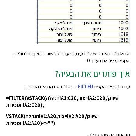
אז אנחנו רואים שיש לנו בעיה, כי עבור כל שורה שאין בה נתונים,
אקסל מציג את הערך 0
איך פותרים את הבעיה?
עם פונקציית הקסם
FILTER
שמסננת את התאים הריקים:
=FILTER(VSTACK(הנהלה!A1:C20,ייצור!A2:C20,'שיווק
ומכירות'!A2:C20),
VSTACK(הנהלה!A1:A20,ייצור!A2:A20,'שיווק
ומכירות'!A2:A20)<>"")
וזו התוצאה שהתקבלה: