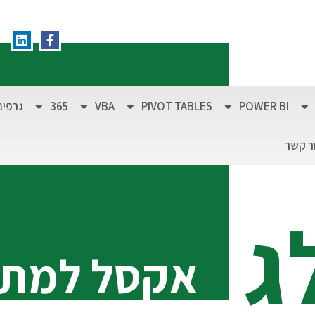
POWER BI
PIVOT TABLES
VBA
365
גרפים
ר קשר
ג
אקסל למת