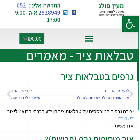
התקשרו אלינו:
052-
2928949
א-ה 9:00-
פתח סרגל נגישות
17:00
₪
0.00
אקסל ו-AI
טבלאות ציר - מאמרים
גרפים בטבלאות ציר
למאמר הקודם
למאמר הבא
איך הופכים טבלה שטוחה לטבלה תקנית
עיצוב כלי הפריסה
יצירת גרפים המובססים על טבלאות ציר הן ידע הכרחי בבואנו ליצור
דשבורד
.
אז ראשית –
איך מוסיפים גרף (תרשים)?