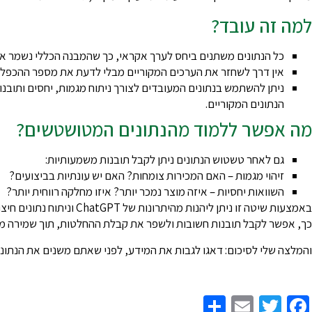
למה זה עובד?
כל הנתונים משתנים ביחס לערך אקראי, כך שהמבנה הכללי נשמר א
אין דרך לשחזר את הערכים המקוריים מבלי לדעת את מספר ההכפלה
ניתן להשתמש בנתונים המעובדים לצורך ניתוח מגמות, יחסים ותובנו
הנתונים המקוריים.
מה אפשר ללמוד מהנתונים המטושטשים?
גם לאחר טשטוש הנתונים ניתן לקבל תובנות משמעותיות:
זיהוי מגמות – האם המכירות צומחות? האם יש עונתיות בביצועים?
השוואות יחסיות – איזה מוצר נמכר יותר? איזו מחלקה רווחית יותר?
באמצעות שיטה זו ניתן ליהנות מהיתרונות של ChatGPT וניתוח נתונים חיצוני, מבלי לסכן מידע עסקי רגיש.
כך, אפשר לקבל תובנות חשובות ולשפר את קבלת ההחלטות, תוך שמירה מל
והמלצה שלי לסיכום: דאגו לגבות את המידע, לפני שאתם משנים את הנתו
Share
Email
Twitter
Facebook