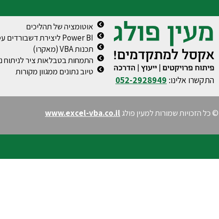
אוטומציה של תהליכים
Power BI ליצירת דשבורדים עסקיים
תכנות VBA (מאקרו)
התמחות בטבלאות ציר לניתוח נת
טיוב נתונים ממגוון מקורות
התקשרו אלינו:
052-2928949
© כל הזכויות שמורות למעין פולג
www.excel-vba.co.il