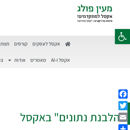
פתח סרגל נגישות
אקסל לעסקים
קורסים
חנות
אקסל ו-AI
מאמרים
אודות
צו
Facebook
"הלבנת נתונים" באקסל
Twitter
Email