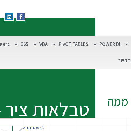
POWER BI
PIVOT TABLES
VBA
365
גרפים
ר קשר
 ממה
טבלאות ציר 
למאמר הבא