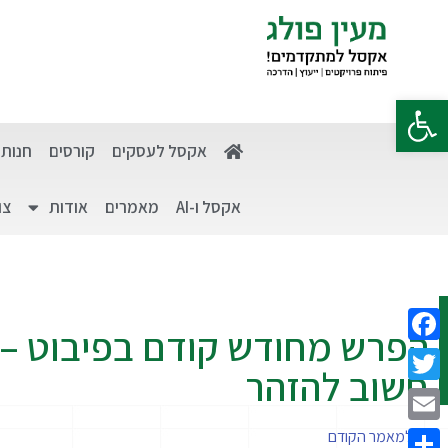
פתח סרגל נגישות
אקסל לעסקים
קורסים
חנות
אקסל ו-AI
מאמרים
אודות
צו
הפרש מחודש קודם בפיבוט –
Facebook
חשוב להזהר
Twitter
Email
למאמר הקודם