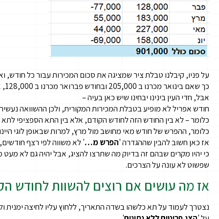
על פניו, קיבלנו טבלת ציר שמציגה את סכום המכירות עבור כל חודש, 
כך שאם בינואר מכרנו ב 205,000 ובחודש פברואר מכרנו ב 128,000, אז המכירות שלנו ירדו ב 77,000 ₪.
אבל, חדי העין בינינו יבחינו שיש כאן בעיה –
חודש אפריל לא מופיע בטבלת המכירות המקורית, ולכן ההשוואה נעשית 
כלומר – לא בין החודש הזה לחודש הקודם, אלא בין התא הספציפי לתא 
כלומר, ההפרש של חודש מאי מחושב מול מרץ, למרות שבאופן לוגי היינו
אז כאן חשוב להבין שההגדרה '
הפרש מ…
' לא משווה לפי רצף חודשים,
כי יהיו מקרים שבהם זה בדיוק מה שתרצו להציג, אבל יהיה גם לא מעט 
שפשוט לא עונה על הצרכים.
אז מה עושים אם רוצים להשוות לחודש הק
נצטרך לעמוד על תא כלשהו בשדה התאריך, ללחוץ עליו לחיצה ימנית ולב
על '
הצג פריטים ללא נתונים
'