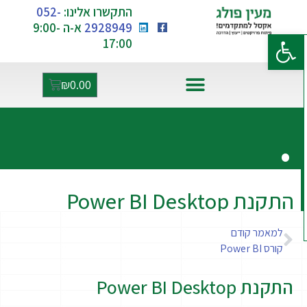
התקשרו אלינו:
052-
2928949
א-ה 9:00-
פתח סרגל נגישות
17:00
₪
0.00
.
אקסל ו-AI
התקנת Power BI Desktop
למאמר קודם
קורס Power BI
התקנת Power BI Desktop