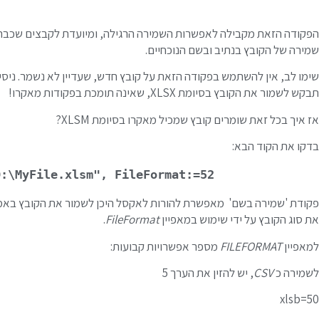
הפקודה הזאת מקבילה לאפשרות השמירה הרגילה, ומיועדת לקבצים שכבר
שמירה של הקובץ בנתיב ובשם הנוכחיים.
שימו לב, אין להשתמש בפקודה הזאת על קובץ חדש, שעדיין לא נשמר. ניסי
תבקש לשמור את הקובץ בסיומת XLSX, שאינה תומכת בפקודות מאקרו!
אז איך בכל זאת שומרים קובץ שמכיל מאקרו בסיומת XLSM?
בדקו את הקוד הבא:
D:\MyFile.xlsm", FileFormat:=52
פקודת 'שמירה בשם' מאפשרת להורות לאקסל היכן לשמור את הקובץ באמ
את סוג הקובץ על ידי שימוש במאפיין
FileFormat
.
למאפיין
FILEFORMAT
מספר אפשרויות קבועות:
לשמירה כ
CSV
, יש להזין את הערך 5
xlsb=50