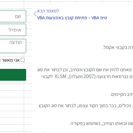
למאמר הבא
טיפ VBA – פתיחת קובץ באמצעות VBA
דה בקבצי אקסל.
אני מאשר 
תנו להזין את שם הקובץ והנתיב, וכן לבחור את סוג
הקובץ: XLS לקבצים שתומכים בגרסאות אקסל 2003 ומטה, XLSX לקבצים בגרסאות הרצועה (2007 ומעלה), XLSM לקבצי
ב הקיימים.
לונית השמירה, ויכולים, כבר בתוך הקוד עצמו, לבחור את סוג הקובץ
השם ובאותו הנתיב, נשתמש בפקודה