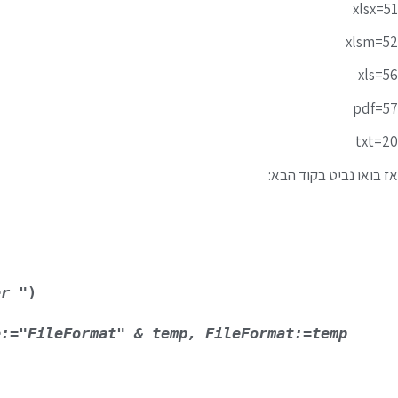
xlsx=51
xlsm=52
xls=56
pdf=57
txt=20
אז בואו נביט בקוד הבא:
er
 ")
e:="FileFormat" & temp, FileFormat:=temp