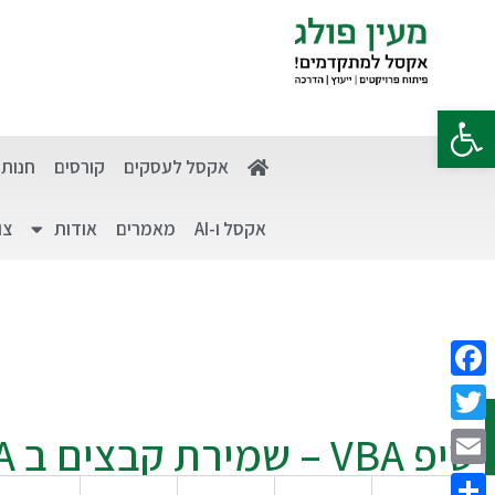
פתח סרגל נגישות
אקסל לעסקים
קורסים
חנות
אקסל ו-AI
מאמרים
אודות
צו
Facebook
Twitter
טיפ VBA – שמירת קבצים ב VBA
Email