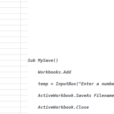
Sub MySave
()
Workbooks.Add
temp = InputBox("Enter a numb
ActiveWorkbook.SaveAs Filenam
ActiveWorkbook.Close