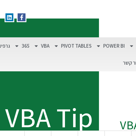
POWER BI
PIVOT TABLES
VBA
365
גרפים
ר קשר
VBA Tip