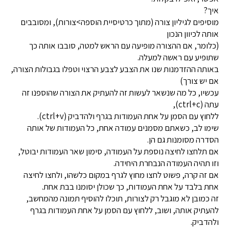
איך?
מוסיפים לגיליון צורה (מתוך כרטיסיית הוספה>צורות), ומסובבים
אותה לכיוון הנכון
(כלומר, אם ההצורה מופיעה עם הראש למטה, סובבו אותה כך
שתופיע עם ראשה למעלה.
באותה ההזדמנות שנו את הצבע לצבע הרצוי וטפלו בגבולות הצורה,
אם יש צורך)
עכשיו, כל מה שנשאר לעשות זה להעתיק את הצורה שהוספנו זה
עתה (ctrl+c),
ללחוץ עם הסמן על אחת העמודות בגרף ולהדביק (ctrl+v).
שימו לב, כשאתם מסמנים עמודה אחת, כל העמודות של אותה
הסדרה מסומנות גם הן.
אם תלחצו לחיצה נוספת על העמודה, סימון שאר העמודות יבוטל,
וזו תהיה העמודה הנבחרת היחידה.
אם זה קרה, פשוט לחצו מחוץ לגרף במקום כלשהו, ולחצו לחיצה
אחת בלבד על אחת העמודות, כך שכולן יסומנו בבת אחת.
זה כמובן לא מוגבל רק לצורות, תוכלו להוסיף תמונה מהמחשב,
להעתיק אותה, ושוב, ללחוץ עם הסמן על אחת העמודות בגרף
ולהדביק.