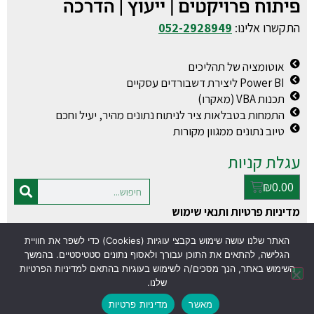
התקשרו אלינו:
052-2928949
אוטומציה של תהליכים
Power BI ליצירת דשבורדים עסקיים
תכנות VBA (מאקרו)
התמחות בטבלאות ציר לניתוח נתונים מהיר, יעיל וחכם
טיוב נתונים ממגוון מקורות
עגלת קניות
₪
0.00
מדיניות פרטיות ותנאי שימוש
האתר שלנו עושה שימוש בקבצי עוגיות (Cookies) כדי לשפר את חוויית
© כל הזכויות שמורות למעין פולג
עסק טוב
הגלישה, להתאים את התוכן עבורך ולאסוף נתונים סטטיסטיים. בהמשך
www.excel-vba.co.il
בניית אתרים
השימוש באתר, הנך מסכים/ה לשימוש בעוגיות בהתאם למדיניות הפרטיות
שלנו.
מאשר
מדיניות פרטיות