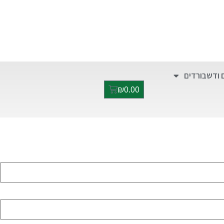
התקשרו אלינו:
052-2928949
ימים א'-ה' בין השעות 9:00-17:00
 ודשבורדים
₪
0.00