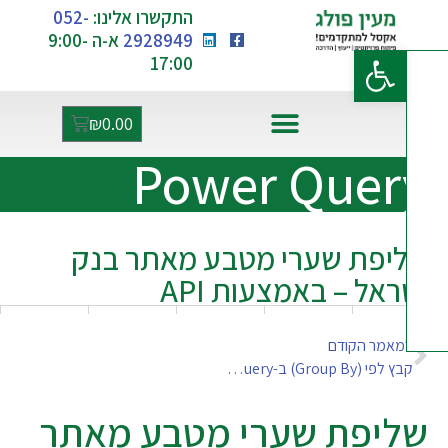
התקשרו אלינו:
052-
2928949
א-ה 9:00-
פתח סרגל נגישות
17:00
₪
0.00
Power Quer
יפת שערי מטבע מאתר בנק
ראל – באמצעות API
מאמר הקודם
קבץ לפי (Group By) ב-Power Query – שימוש באפשרות All Rows
יפת שערי מטבע מאתר