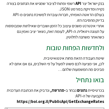
ישראל יצר
API
רשמי ופתוח לציבור שמגיש את הנתונים בצורה
 ומדויקת בפורמט JSON.
בעולם הדאטה האמיתי, חברות עוברות למשיכת נתונים מ-API
ק מהסיבה הזו.
 אינטרנט משנים עיצוב כל הזמן ושוברים שאילתות שמבוססות
על תצוגה ויזואלית. ה-API, לעומת זאת, נשאר יציב ואמין גם
אתר משתנה לחלוטין.
חדשות הפחות טובות
 העבודה הזאת פחות אינטואיטיבית.
 אני מציעה לכם פשוט לפעול על פי השלבים, גם אם אתם לא
נים מה המשמעות שלהם…
או נתחיל
טיסיית
נתונים
נבחר ב
-מהרשת,
ונדביק את הכתובת העדכנית
עה של ה-API:
https://boi.org.il/PublicApi/GetExchangeRa