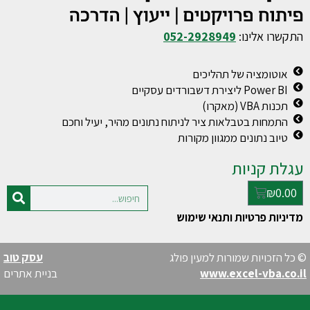
ו אלינו:
052-2928949
טומציה של תהליכים
Pow ליצירת דשבורדים עסקיים
ת VBA (מאקרו)
מחות בטבלאות ציר לניתוח נתונים מהיר, יעיל וחכם
וב נתונים ממגוון מקורות
 קניות
₪
0
ות פרטיות ותנאי שימוש
זכויות שמורות למעין פולג
עסק טוב
www.excel-vba.
בניית אתרים