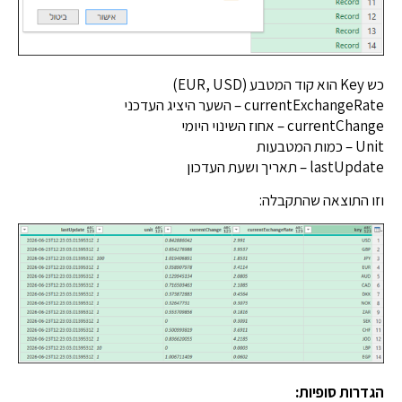
currentExchan – השער היציג העדכני
curren – אחוז השינוי היומי
טבעות
la – תאריך ושעת העדכון
התוצאה שהתקבלה:
ות סופיות: