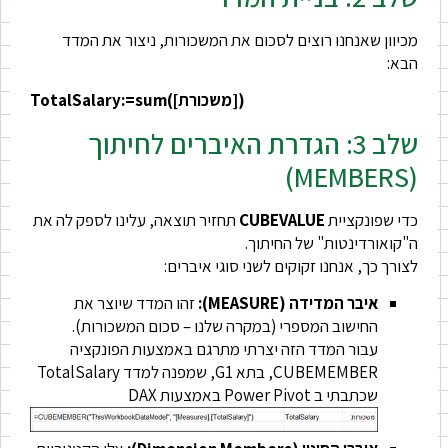
מכיוון שאנחנו רוצים לסכום את המשכורות, ניצור את המדד
הבא:
TotalSalary:=sum([משכורת])
שלב 3: הגדרת האיברים לחיתוך
(MEMBERS)
כדי שפונקציית
CUBEVALUE
תחזיר תוצאה, עלינו לספק לה את
ה"קואורדינטות" של החיתוך.
לצורך כך, אנחנו זקוקים לשני סוגי איברים:
איבר המדידה (MEASURE):
זהו המדד שיוצר את
החישוב המספרי (במקרה שלנו – סכום המשכורות).
עבור המדד הזה יצרתי מתרגם באמצעות הפונקציה
CUBEMEMBER, בתא G1, שמפנה למדד TotalSalary
שכתבתי ב Power Pivot באמצעות DAX