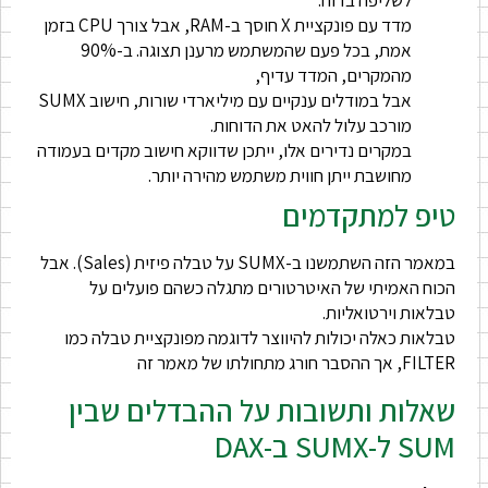
לשליפה בדוח.
מדד עם פונקציית X חוסך ב-RAM, אבל צורך CPU בזמן
אמת, בכל פעם שהמשתמש מרענן תצוגה. ב-90%
מהמקרים, המדד עדיף,
אבל במודלים ענקיים עם מיליארדי שורות, חישוב SUMX
מורכב עלול להאט את הדוחות.
במקרים נדירים אלו, ייתכן שדווקא חישוב מקדים בעמודה
מחושבת ייתן חווית משתמש מהירה יותר.
טיפ למתקדמים
במאמר הזה השתמשנו ב-SUMX על טבלה פיזית (Sales). אבל
הכוח האמיתי של האיטרטורים מתגלה כשהם פועלים על
טבלאות וירטואליות.
טבלאות כאלה יכולות להיווצר לדוגמה מפונקציית טבלה כמו
FILTER, אך ההסבר חורג מתחולתו של מאמר זה
שאלות ותשובות על ההבדלים שבין
SUM ל-SUMX ב-DAX