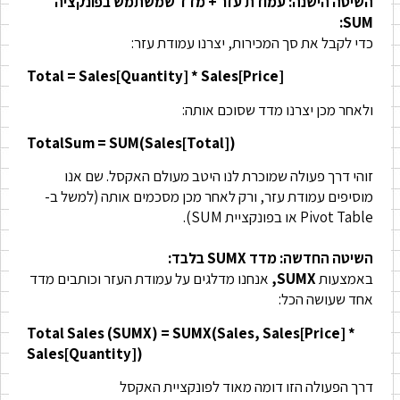
השיטה הישנה: עמודת עזר + מדד שמשתמש בפונקציה
SUM:
כדי לקבל את סך המכירות, יצרנו עמודת עזר:
Total = Sales[Quantity] * Sales[Price]
ולאחר מכן יצרנו מדד שסוכם אותה:
TotalSum = SUM(Sales[Total])
זוהי דרך פעולה שמוכרת לנו היטב מעולם האקסל. שם אנו
מוסיפים עמודת עזר, ורק לאחר מכן מסכמים אותה (למשל ב-
Pivot Table או בפונקציית SUM).
השיטה החדשה: מדד SUMX בלבד:
באמצעות
SUMX,
אנחנו מדלגים על עמודת העזר וכותבים מדד
אחד שעושה הכל:
Total Sales (SUMX) = SUMX(Sales, Sales[Price] *
Sales[Quantity])
דרך הפעולה הזו דומה מאוד לפונקציית האקסל