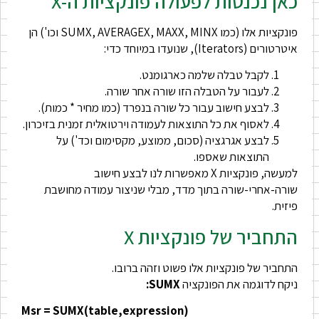
כאן נכנסות לפעולה פונקציות ה-X
פונקציות אלו (כמו SUMX, AVERAGEX, MAXX, MINX וכו') הן
איטרטורים (Iterators), שנועדו במיוחד כדי:
לקבל טבלה שלמה כארגומנט.
לעבור על הטבלה הזו שורה אחר שורה.
לבצע חישוב עבור כל שורה בנפרד (כמו מחיר * כמות).
לאסוף את כל התוצאות לעמודה וירטואלית זמנית בזיכרון.
לבצע אגרגציה (סכום, ממוצע, מקסימום וכד') על
התוצאות שאספו.
למעשה, פונקציות X מאפשרות לנו לבצע חישוב
שורה-אחרי-שורה בתוך מדד, מבלי שניצור עמודה מחושבת
פיזית.
התחביר של פונקציות X
התחביר של פונקציות אלו פשוט וזהה ברובו.
ניקח לדוגמה את הפונקציה
SUMX:
Msr = SUMX(table,expression)