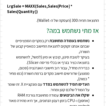
LrgSale = MAXX(Sales,Sales[Price] *
Sales[Quantity])
התוצאה תהיה 300 (העסקה של ה-Wallet).
אז מתי נשתמש במה?
נשתמש בעמודה מחושבת
רק במקרים הספציפיים
שבהם אנחנו זקוקים לתוצאת החישוב כמאפיין קבוע של
השורה,
בעיקר לטובת סינון, קיבוץ או מיון (למשל, להשתמש
בתוצאה כציר בגרף או בכלי פריסה-Slicer).
כברירת מחדל, עבור רוב חישובי האגרגציה (סכום,
ממוצע) שדורשים חישוב מקדים ברמת השורה (כמו מחיר
* כמות),
העדיפו תמיד להשתמש במדד
עם פונקציית X. זה שומר
על המודל שלכם קטן ומהיר.
שקלו את הביצועים
: עמודה מחושבת צורכת RAM
(אחסון) ו-CPU בזמן רענון הנתונים, אך היא מהירה מאוד