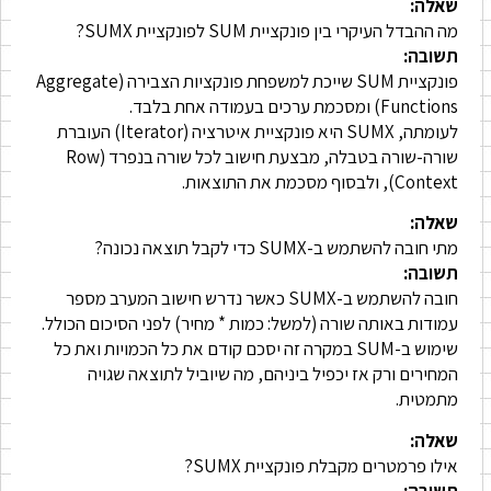
שאלה:
מה ההבדל העיקרי בין פונקציית SUM לפונקציית SUMX?
תשובה:
פונקציית SUM שייכת למשפחת פונקציות הצבירה (Aggregate
Functions) ומסכמת ערכים בעמודה אחת בלבד.
לעומתה, SUMX היא פונקציית איטרציה (Iterator) העוברת
שורה-שורה בטבלה, מבצעת חישוב לכל שורה בנפרד (Row
Context), ולבסוף מסכמת את התוצאות.
שאלה:
מתי חובה להשתמש ב-SUMX כדי לקבל תוצאה נכונה?
תשובה:
חובה להשתמש ב-SUMX כאשר נדרש חישוב המערב מספר
עמודות באותה שורה (למשל: כמות * מחיר) לפני הסיכום הכולל.
שימוש ב-SUM במקרה זה יסכם קודם את כל הכמויות ואת כל
המחירים ורק אז יכפיל ביניהם, מה שיוביל לתוצאה שגויה
מתמטית.
שאלה:
אילו פרמטרים מקבלת פונקציית SUMX?
תשובה: