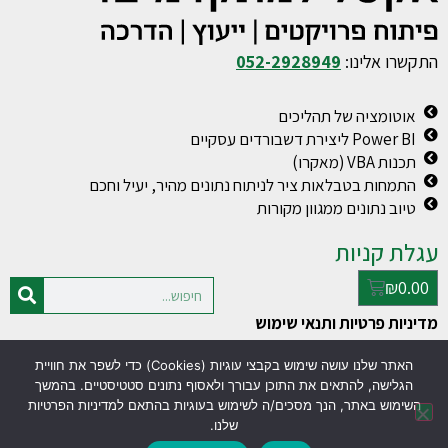
התקשרו אלינו:
052-2928949
אוטומציה של תהליכים
Power BI ליצירת דשבורדים עסקיים
תכנות VBA (מאקרו)
התמחות בטבלאות ציר לניתוח נתונים מהיר, יעיל וחכם
טיוב נתונים ממגוון מקורות
עגלת קניות
₪
0.00
מדיניות פרטיות ותנאי שימוש
האתר שלנו עושה שימוש בקבצי עוגיות (Cookies) כדי לשפר את חוויית
© כל הזכויות שמורות למעין פולג
עסק טוב
הגלישה, להתאים את התוכן עבורך ולאסוף נתונים סטטיסטיים. בהמשך
www.excel-vba.co.il
בניית אתרים
השימוש באתר, הנך מסכים/ה לשימוש בעוגיות בהתאם למדיניות הפרטיות
שלנו.