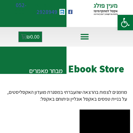
התקשרו אלינו:
052-
2928949
א-ה 9:00-
פתח סרגל נגישות
17:00
₪
0.00
אקסל ו-AI
Ebook Store
מבחר מאמרים
מוזמנים לצפות בהרצאה שהעברתי במסגרת מועדון האקסליסטים,
על בניית טפסים באקסל אונליין וניתוחם באקסל: