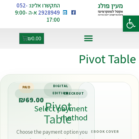
התקשרו אלינו:
052-
2928949
א-ה 9:00-
פתח סרגל נגישות
17:00
₪
0.00
אקסל ו-AI
Pivot Table
DIGITAL
PAID
EDITION
CHECKOUT
₪69.00
Pivot
Select payment
Table
method
Choose the payment option you
EBOOK COVER