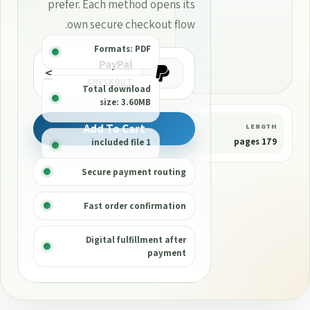
prefer. Each method opens its
own secure checkout flow.
Formats: PDF
PayPal
>
CHECKOUT
Total download
size: 3.60MB
Add To Cart
LENGTH
179 pages
1 included file
Secure payment routing
Fast order confirmation
Digital fulfillment after
payment