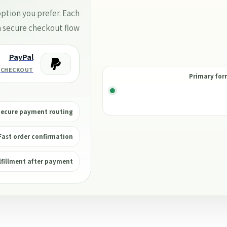
tion you prefer. Each
secure checkout flow.
PayPal
CHECKOUT
Primary for
ecure payment routing
Fast order confirmation
ulfillment after payment