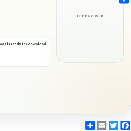
Share
EBOOK COVER
mat is ready for download
Share
Email
Twitter
Facebook