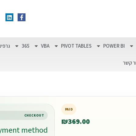
POWER BI
PIVOT TABLES
VBA
365
גרפים
ר קשר
PAID
CHECKOUT
₪369.00
ayment method