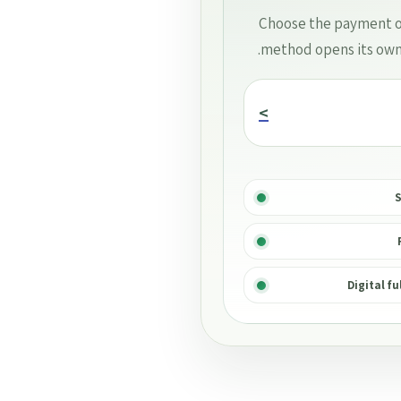
Choose the payment op
method opens its own 
>
S
Digital f