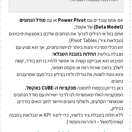
אם אתם עובדים עם
Power Pivot
או עם
מודל הנתונים
(Data Model)
של אקסל,
אתם בוודאי רגילים לצרוך את הנתונים שלכם באמצעות פיבוטים
(טבלאות ציר/ Pivot Tables).
זהו הכלי המרכזי והנוח ביותר לניתוח נתונים, אך הוא מגיע עם
מגבלה בולטת:
התלות במבנה הטבלאי
.
הפיבוט הוא אובייקט קשיח. אי אפשר להזיז בו תא בודד, קשה
לשלב בתוכו שורות רווח או טקסט חופשי,
והוא נוטה לשנות את גודלה ולזוז בגיליון בכל פעם שמרעננים
נתונים.
כאן בדיוק נכנסות לתמונה
פונקציות ה-CUBE באקסל.
הפונקציות האלו מאפשרות לנו לדבר ישירות עם מודל הנתונים
שמאחורי הקלעים, ולשלוף נתונים היישר לתוך תאים בודדים
בגיליון,
ללא תלות בטבלת ציר כלשהי, כדי ליצור KPI או טבלאות במבנה
קשיח (למשל – דוח רווח והפסד).