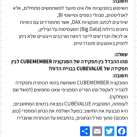
תשובה:
השימוש בפונקציות אלו אינו מיועד למשתמשים מתחילים, אלא
לאנליסטים, מנהלי כספים ומיישמי BI,
שיודעים לכתוב פונקציות DAX, אשר מתמודדים עם כמויות
נתונים גדולות (Big Data) המעמיסות על הגיליון,
או לכאלו הנדרשים לייצר דוחות מורכבים וייצוגיים שלא ניתן
להפיק באמצעים סטנדרטיים.
שאלה:
מהו ההבדל בין תפקידה של הפונקציה CUBEMEMBER לבין
תפקידה של CUBEVALUE בבניית הדוח?
תשובה:
הפונקציה CUBEMEMBER משמשת בתאי הכותרת ותפקידה
להגדיר לאקסל מהו הפריט הספציפי שאנו מחפשים (למשל שם
המחלקה).
לעומתה, הפונקציה CUBEVALUE נמצאת בתאים המחושבים;
היא מבצעת את החישוב בפועל ושולפת את הנתון המספרי (כגון
הסכום) מתוך מודל הנתונים, בהתבסס על הכותרות שהוגדרו
Share
Email
Twitter
Facebook