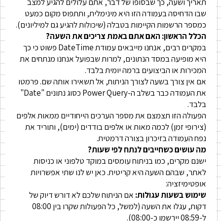
תאריך ושעה, כך שבסופו של דבר, אתם עלולים להגיע למצב
שבו הדחיסה בעמודה הזו היא מינימלית, ותתפוס מקום כמעט
כמספר הרשמות הקיימות בטבלה (שיכולות להגיע גם למיליונים).
הכלל הראשון: האם אתם באמת צריכים את השעה?
במקרים רבים, אנחנו מייבאים עמודת DateTime פשוט כי כך
היא מופיעה במסד הנתונים, למרות שבפועל אנחנו מנתחים את
המכירות או הביצועים ברמה יומית בלבד.
אם אין צורך בשעה לצורך הניתוח, אל תשאירו אותה שם. פרמטו
את העמודה כבר בשלב ה-Power Query כסוג נתונים "Date"
בלבד.
הפעולה הזו תצמצם את מספר הערכים הייחודיים ממאות אלפים
(צירופי זמן) לכמה מאות או אלפים בודדים (ימים), ותוריד את
נפח העמודה בזיכרון בצורה דרמטית.
מה עושים כשחייבים לנתח לפי שעות?
ישנם מקרים, כמו בניתוח עומסים במוקד טלפוני או כניסות
לאתר, שבהם השעה היא קריטית. כאן יש לנו שתי אפשרויות
אופטימיזציה:
שימוש בשעות עגולות:
אם הניתוח שלכם לא דורש דיוק של
דקות, עגלו את השעה (למשל, כל הפעולות שקרו בין 08:00
ל-08:59 יירשמו כ-08:00).