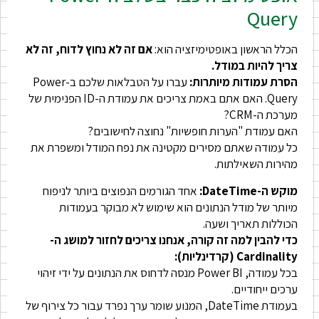
Query
הכלל הראשון באופטימיזציה הוא:
אם זה לא נחוץ לדוח, זה לא
צריך להיות במודל.
הסרת עמודות מיותרות:
עברו על הטבלאות שלכם ב-Power
Query. האם אתם באמת צריכים את עמודת ה-ID הפנימית של
מערכת ה-CRM?
האם עמודת "הערות חופשיות" נחוצה לחישובים?
כל עמודה שאתם מסירים מקטינה את נפח המודל ומשפרת את
מהירות השאילתות.
מוקש ה-DateTime:
אחד הגורמים הנפוצים ביותר לניפוח
מיותר של מודל הנתונים הוא שימוש לא מבוקר בעמודות
הכוללות תאריך ושעה.
כדי להבין למה זה קורה, אנחנו צריכים לחזור למושג ה-
Cardinality (קרדינליות):
בכל עמודה, Power BI מנסה לדחוס את הנתונים על ידי זיהוי
ערכים ייחודיים.
בעמודת DateTime, המנוע שומר ערך נפרד עבור כל צירוף של