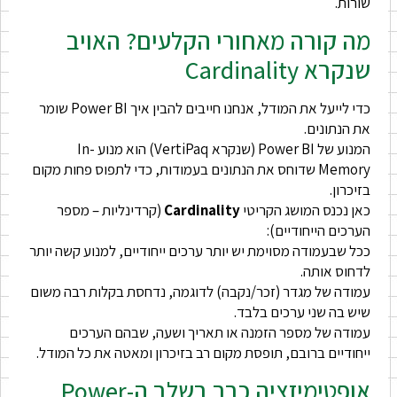
שורות.
מה קורה מאחורי הקלעים? האויב
שנקרא Cardinality
כדי לייעל את המודל, אנחנו חייבים להבין איך Power BI שומר
את הנתונים.
המנוע של Power BI (שנקרא VertiPaq) הוא מנוע In-
Memory שדוחס את הנתונים בעמודות, כדי לתפוס פחות מקום
בזיכרון.
כאן נכנס המושג הקריטי
Cardinality
(קרדינליות – מספר
הערכים הייחודיים):
ככל שבעמודה מסוימת יש יותר ערכים ייחודיים, למנוע קשה יותר
לדחוס אותה.
עמודה של מגדר (זכר/נקבה) לדוגמה, נדחסת בקלות רבה משום
שיש בה שני ערכים בלבד.
עמודה של מספר הזמנה או תאריך ושעה, שבהם הערכים
ייחודיים ברובם, תופסת מקום רב בזיכרון ומאטה את כל המודל.
אופטימיזציה כבר בשלב ה-Power