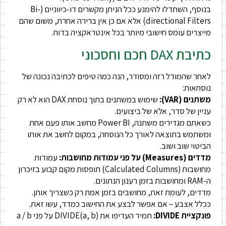
בנוסף, השתדלו להימנע ככל הניתן מקשרים דו-כיווניים (Bi-
directional Filters) אלא אם כן אין ברירה אחרת, משום שהם
מייצרים עומס חישובי מיותר בכל אינטראקציה בדוח.
כתיבת DAX חכם וחסכוני
לאחר שהמודל רזה ומסודר, הנה כמה טיפים לכתיבה נכונה של
נוסחאות:
משתנים (VAR):
שימוש במשתנים בתוך נוסחת DAX הוא לא רק
עניין של סדר, אלא של ביצועים.
כשאתם מגדירים משתנה, Power BI מחשב אותו פעם אחת
ומשתמש בתוצאה לאורך כל הנוסחה, במקום לחשב את אותו
הביטוי שוב ושוב.
מדדים (Measures) על פני עמודות מחושבות:
עמודות
מחושבות (Calculated Columns) תופסות מקום קבוע בזיכרון
ה-RAM ומחושבות בזמן רענון הנתונים.
מדדים, לעומת זאת, מחושבים בזמן אמת רק כשצריך אותן.
ככלל אצבע – אם אפשר לבצע את החישוב כמדד, עשו זאת.
פונקציית DIVIDE:
תמיד העדיפו את DIVIDE(a, b) על פני a / b