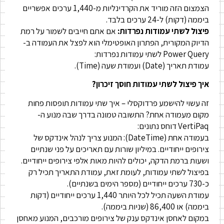
הצמצום הזה מוריד את הקרדינליות מ-1,440 ערכים אפשריים
ביממה (דקות) ל-24 ערכים בלבד.
פיצול לשתי עמודות נפרדות:
אם אתם חייבים לשמור על רמת
הדיוק המקורית, הפתרון האופטימלי הוא לפצל את העמודה ב-
Power Query לשתי עמודות נפרדות:
עמודת תאריך (Date) ועמודת שעה (Time).
איך פיצול לשתי עמודות חוסך זיכרון?
זה עשוי להישמע פרדוקסלי – איך שתי עמודות תופסות פחות
מקום מעמודה אחת? התשובה טמונה בדרך שבה מנוע ה-
VertiPaq דוחס נתונים:
בעמודה אחת (DateTime): המנוע צריך לנהל אינדקס של
צירופים ייחודיים. במיליון שורות עם תאריכים על פני שנתיים
ושעות ברמת הדקה, יכולים להיות מאות אלפי צירופים ייחודיים.
בפיצול לשתי עמודות, לעומת זאת, עמודת התאריך תכיל רק
כ-730 ערכים ייחודיים (מספר הימים בשנתיים).
עמודת השעה תכיל לכל היותר 1,440 ערכים ייחודיים (דקות
ביממה) או 86,400 (שניות ביממה).
במקום לאחסן אינדקס ענק של צירופים מורכבים, המנוע מאחסן