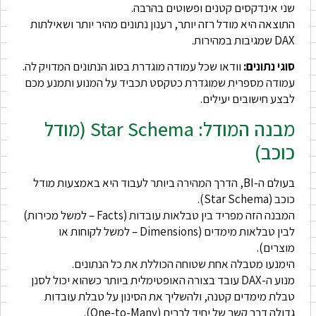
שני אינדקסים קטנים ופשוטים בהרבה.
התוצאה היא מודל רזה יותר, רענון נתונים מהיר יותר ושאילתות
DAX שמגיבות במהירות.
סוגי נתונים:
וודאו שכל עמודה מוגדרת בסוג הנתונים המדויק לה.
עמודה מספרית שמוגדרת כטקסט תכביד על המנוע ותמנע מכם
לבצע חישובים יעילים.
מבנה המודל: Star Schema (מודל
כוכב)
בעולם ה-BI, הדרך המהירה ביותר לעבוד היא באמצעות מודל
כוכב (Star Schema).
המבנה הזה מפריד בין טבלאות עובדות (Facts – למשל מכירות)
לבין טבלאות מימדים (Dimensions – למשל לקוחות או
מוצרים).
הימנעו מטבלה אחת שטוחה הכוללת את כל הנתונים.
מנוע ה-DAX עובד בצורה האופטימלית ביותר כשהוא יכול לסנן
טבלת מימדים קטנה, ולהשליך את הסינון על טבלת עובדות
גדולה דרך קשר של יחיד לרבים (One-to-Many).