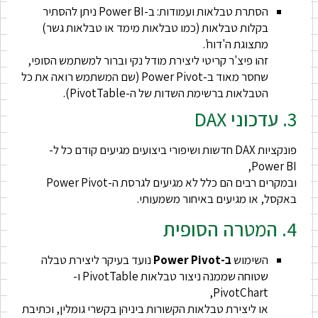
הסתרת טבלאות ועמודות: ב-Power BI ניתן להסתיר
בקלות טבלאות (כמו טבלאות מימד או טבלאות גשר)
מתצוגת ה'דוח'.
זהו פיצ'ר קריטי ליצירת מודל נקי וברור למשתמש הסופי,
שחסר מאוד ב-Power Pivot (שם המשתמש רואה את כל
הטבלאות ברשימת השדות של ה-PivotTable).
3. עדכוני DAX
פונקציות DAX חדשות ושיפורי ביצועים מגיעים קודם כל ל-
Power BI,
ובמקרים רבים הם כלל לא מגיעים לגרסת ה-Power Pivot
באקסל, או מגיעים באיחור משמעותי.
4. המטרה הסופית
השימוש
ב-Power Pivot
נועד בעיקר ליצירת טבלה
שטוחה שממנה ניצור טבלאות PivotTable ו-
PivotChart,
או ליצירת טבלאות הקשורות ביניהן בקשרי גומלין, וכתיבת