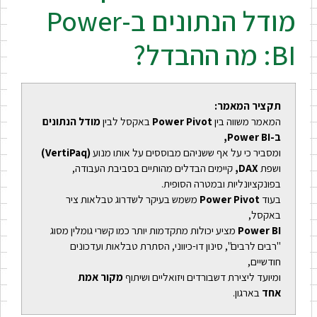
מודל הנתונים ב-Power
BI: מה ההבדל?
תקציר המאמר:
המאמר משווה בין
Power Pivot
באקסל לבין
מודל הנתונים
ב-Power
BI,
ומסביר כי על אף ששניהם מבוססים על אותו מנוע
(VertiPaq)
ושפת
DAX,
קיימים הבדלים מהותיים בסביבת העבודה,
בפונקציונליות ובמטרה הסופית.
בעוד
Power Pivot
משמש בעיקר לשדרוג טבלאות ציר
באקסל,
Power BI
מציע יכולות מתקדמות יותר כמו קשרי גומלין מסוג
"רבים לרבים", סינון דו-כיווני, הסתרת טבלאות ועדכונים
חודשיים,
ומיועד ליצירת דשבורדים ויזואליים ושיתוף
מקור אמת
אחד
בארגון.