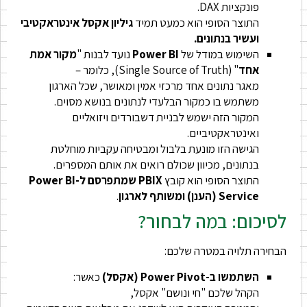
פונקציות DAX.
התוצר הסופי הוא כמעט תמיד
גיליון אקסל אינטראקטיבי
ועשיר בנתונים.
השימוש במודל של
Power BI
נועד לבנות "
מקור אמת
אחד
" (Single Source of Truth), כלומר –
מאגר נתונים אחד מרכזי אמין ומאושר, שכל הארגון
משתמש בו כמקור הבלעדי לנתונים בנושא מסוים.
המקור הזה ישמש לבניית דשבורדים ויזואליים
ואינטראקטיביים.
הגישה הזו מונעת בלבול ומבטיחה עקביות מוחלטת
בנתונים, מכיוון שכולם רואים את אותם המספרים.
התוצר הסופי הוא קובץ
PBIX שמתפרסם ל-Power BI
Service (הענן) ומשותף
לארגון
.
לסיכום: במה לבחור?
הבחירה תלויה במטרה שלכם:
השתמשו ב-Power Pivot (אקסל)
כאשר:
הקהל שלכם "חי ונושם" אקסל,