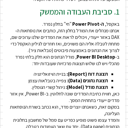
1. סביבת העבודה והממשק
באקסל,
ה-Power Pivot
"חי" בחלון נפרד.
אנחנו מנהלים את המודל בחלון הזה, כותבים את נוסחאות ה-
DAX באזור ייעודי, ויכולים לראות את המדדים שלנו ערוכים שם,
מתחת לטבלה אליה הם משויכים, ואז חוזרים לגיליון האקסל כדי
לצרוך את הנתונים באמצעות פיבוטים (טבלאות ציר).
ב-
Power BI Desktop
, מודל הנתונים הוא חלק בלתי נפרד
מהכלי ויש לנו שלוש תצוגות מרכזיות שעובדות יחד:
תצוגת דוח (Report):
בניית הויזואליזציה
תצוגת נתונים (Data):
צפייה בטבלאות עצמן
תצוגת מודל (Model):
ניהול קשרי הגומלין.
כאן, חווית כתיבת המדדים שונה לחלוטין. ב-Power BI, אין אזור
מדדים ייעודי בתחתית המסך.
במקום זאת, כשאנחנו יוצרים מדד, הוא נכתב בשורת הנוסחאות
העליונה,
והמדד עצמו פשוט מופיע כפריט עם סמל של מחשבון בחלונית
הנתונים (Data pane), יחד עם שאר העמודות בטבלה.