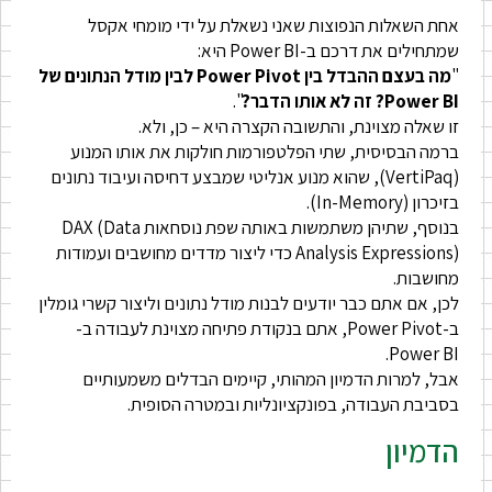
אחת השאלות הנפוצות שאני נשאלת על ידי מומחי אקסל
שמתחילים את דרכם ב-Power BI היא:
"
מה בעצם ההבדל בין Power Pivot לבין מודל הנתונים של
Power BI? זה לא אותו הדבר?
".
זו שאלה מצוינת, והתשובה הקצרה היא – כן, ולא.
ברמה הבסיסית, שתי הפלטפורמות חולקות את אותו המנוע
(VertiPaq), שהוא מנוע אנליטי שמבצע דחיסה ועיבוד נתונים
בזיכרון (In-Memory).
בנוסף, שתיהן משתמשות באותה שפת נוסחאות DAX (Data
Analysis Expressions) כדי ליצור מדדים מחושבים ועמודות
מחושבות.
לכן, אם אתם כבר יודעים לבנות מודל נתונים וליצור קשרי גומלין
ב-Power Pivot, אתם בנקודת פתיחה מצוינת לעבודה ב-
Power BI.
אבל, למרות הדמיון המהותי, קיימים הבדלים משמעותיים
בסביבת העבודה, בפונקציונליות ובמטרה הסופית.
הדמיון