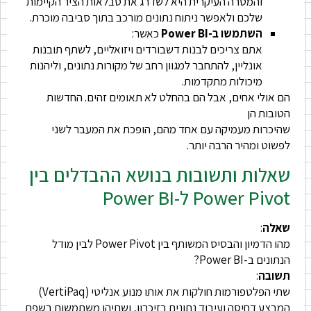
והמטרה העיקרית היא לשדרג את טבלאות הציר הקיימות
שלכם ולאפשר ניתוח נתונים מורכב בתוך סביבה מוכרת.
השתמשו ב-Power BI
כאשר:
אתם צריכים לבנות דשבורדים ויזואליים, לשתף תובנות
אונליין, להתחבר למגוון רחב של מקורות נתונים, וליהנות
מיכולות מתקדמות.
הם אולי אחים, אבל הם בהחלט לא תאומים זהים. החדשות
הטובות הן
שהיכרות מעמיקה עם אחד מהם, הופכת את המעבר לשני
לפשוט ומהיר הרבה יותר.
שאלות ותשובות בנושא ההבדלים בין
Power Pivot ל-Power BI
שאלה
:
מהו הדמיון והבסיס המשותף בין Power Pivot לבין מודל
הנתונים ב-Power BI?
תשובה
:
שתי הפלטפורמות חולקות את אותו מנוע אנליטי (VertiPaq)
המבצע דחיסה ועיבוד נתונים בזיכרון, ושתיהן משתמשות בשפת