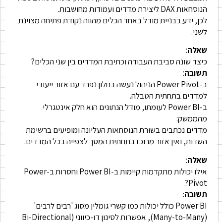
הנוסחאות DAX ליצירת מדדים ועמודות מחושבות.
לכן, ידע בבניית מודל באחד הכלים מהווה נקודת פתיחה מצוינת
לשני.
שאלה
:
כיצד שונה סביבת העבודה וכתיבת המדדים בין שני הכלים?
תשובה
:
ב-Power Pivot הניהול נעשה בחלון נפרד עם אזור ייעודי
למדדים בתחתית הטבלה.
ב-Power BI לעומתו, מודל הנתונים הוא חלק אינטגרלי
מהממשק:
מדדים נכתבים בשורת הנוסחאות העליונה ומופיעים ברשימת
השדות, ואין אזור מרוכז בתחתית המסך לצפייה בכל המדדים.
שאלה
:
אילו יכולות מתקדמות קיימות ב-Power BI וחסרות ב-Power
Pivot?
תשובה
:
Power BI כולל יכולות כמו קשרי גומלין מסוג 'רבים לרבים'
(Many-to-Many), אפשרות לסינון דו-כיווני (Bi-Directional