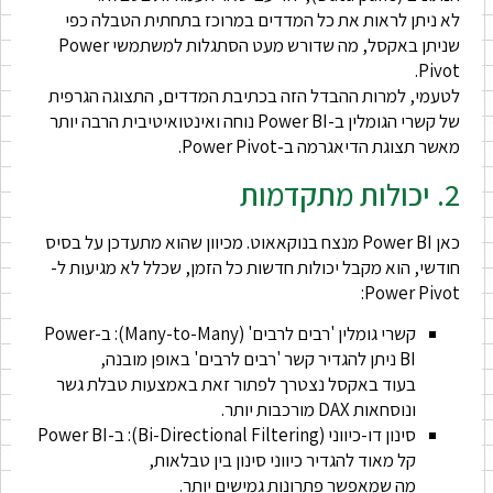
לא ניתן לראות את כל המדדים במרוכז בתחתית הטבלה כפי
שניתן באקסל, מה שדורש מעט הסתגלות למשתמשי Power
Pivot.
לטעמי, למרות ההבדל הזה בכתיבת המדדים, התצוגה הגרפית
של קשרי הגומלין ב-Power BI נוחה ואינטואיטיבית הרבה יותר
מאשר תצוגת הדיאגרמה ב-Power Pivot.
2. יכולות מתקדמות
כאן Power BI מנצח בנוקאאוט. מכיוון שהוא מתעדכן על בסיס
חודשי, הוא מקבל יכולות חדשות כל הזמן, שכלל לא מגיעות ל-
Power Pivot:
קשרי גומלין 'רבים לרבים' (Many-to-Many): ב-Power
BI ניתן להגדיר קשר 'רבים לרבים' באופן מובנה,
בעוד באקסל נצטרך לפתור זאת באמצעות טבלת גשר
ונוסחאות DAX מורכבות יותר.
סינון דו-כיווני (Bi-Directional Filtering): ב-Power BI
קל מאוד להגדיר כיווני סינון בין טבלאות,
מה שמאפשר פתרונות גמישים יותר.