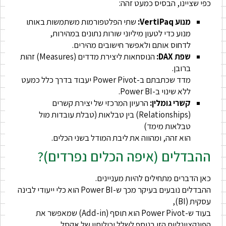
כפי שציינו, הבסיס כמעט זהה:
מנוע VertiPaq:
שתי הפלטפורמות משתמשות באותו
מנוע כדי לטעון מיליוני שורות נתונים במהירות,
לדחוס אותם ולאפשר חישובים מהירים.
שפת DAX:
הנוסחאות ליצירת מדדים (Measures) זהות
ברובן.
מדד שכתבתם ב-Power Pivot יעבוד בדרך כלל כמעט
ללא שינוי ב-Power BI.
קשרי גומלין:
הרעיון המרכזי של יצירת קשרים
(Relationships) בין טבלאות (טבלת עובדות מול
טבלאות מימד)
הוא זהה, ומהווה את ליבת המודל בשני הכלים.
ההבדלים (איפה הכלים נפרדים)?
כאן הדברים מתחילים להיות מעניינים.
ההבדלים נובעים בעיקר מכך ש-Power BI הוא כלי ייעודי לבינה
עסקית (BI),
בעוד ש-Power Pivot הוא תוסף (Add-in) שמאפשר את
הפונקציונליות הזו בנוסף לשלל יכולותיו של אקסל.