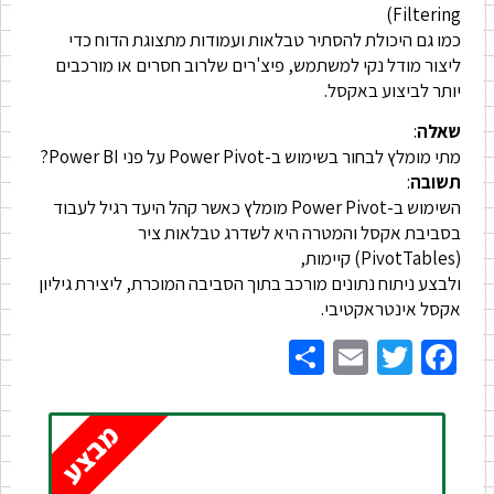
Filtering)
כמו גם היכולת להסתיר טבלאות ועמודות מתצוגת הדוח כדי
ליצור מודל נקי למשתמש, פיצ'רים שלרוב חסרים או מורכבים
יותר לביצוע באקסל.
שאלה
:
מתי מומלץ לבחור בשימוש ב-Power Pivot על פני Power BI?
תשובה
:
השימוש ב-Power Pivot מומלץ כאשר קהל היעד רגיל לעבוד
בסביבת אקסל והמטרה היא לשדרג טבלאות ציר
(PivotTables) קיימות,
ולבצע ניתוח נתונים מורכב בתוך הסביבה המוכרת, ליצירת גיליון
אקסל אינטראקטיבי.
Share
Email
Twitter
Facebook
מבצע