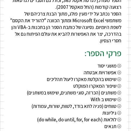
הספר מעודכן לגרסת אקסל 365, וכולל גם הסברים לגרסאות
רצועה קודמות (החל מאקסל 2007).
הספר נכתב על ידי מעין פולג, מתוך הבנת צרכיהם של
משתמשי Microsoft Excel ומתוך הכוונה "להוריד את הקסם"
לשפת היומיום. נסיונה של כותבת הספר הן בתכנות ב-VBA והן
בהדרכה, יצר את האפשרות להביא את עולם הפיתוח גם אל
חסרי הנסיון.
פרקי הספר:
⦾ מושגי יסוד
⦾ אפשרויות אבטחה
⦾ שימוש בהקלטת מאקרו ליעול תהליכים
⦾ שיפור המאקרו המוקלט
⦾ משתנים (הכרזה, סוגי משתנים, שימוש במשתנים)
⦾ שימוש ב With
⦾ טווחים (פניה לתא בודד, לטווח, שורות, עמודות)
⦾ גיליונות
⦾ לולאות (do while, do until, for, for each)
⦾ תנאים