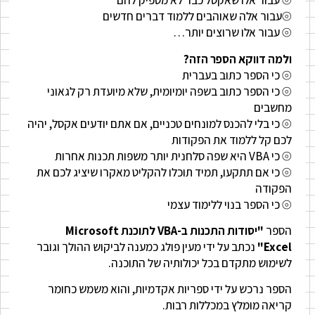
⦾ עבור אלו שאקסל כבר לא מספיק להם
⦾עבור אלה שאוהבים ללמוד דברים חדשים
⦾ עבור אלו שרוצים יותר…
ולמה דווקא הספר הזה?
⦾ כי הספר כתוב בעברית
⦾ כי הספר כתוב בשפה יומיומית, שלא מיועדת רק לגאוני
מחשבים
⦾ כי בלי להכנס למונחים טכניים, אם אתם יודעים אקסל, יהיה
לכם קל ללמוד את הפקודות
⦾ כי VBA היא שפה סלחנית יותר משפות תכנות אחרות
⦾ כי אם תתקעו, תמיד תוכלו להקליט מאקרו שיציג לכם את
הפקודה
⦾ כי הספר בנוי ללימוד עצמי
הספר
"יסודות התכנות ב-VBA
לתוכנת Microsoft
Excel"
נכתב על ידי מעין פולג כמענה לביקוש ההולך וגובר
לשימוש מתקדם בכל יכולותיה של התוכנה.
הספר נרכש על ידי ספריות אקדמיות, והוא משמש כחומר
קריאה מומלץ במכללות רבות.