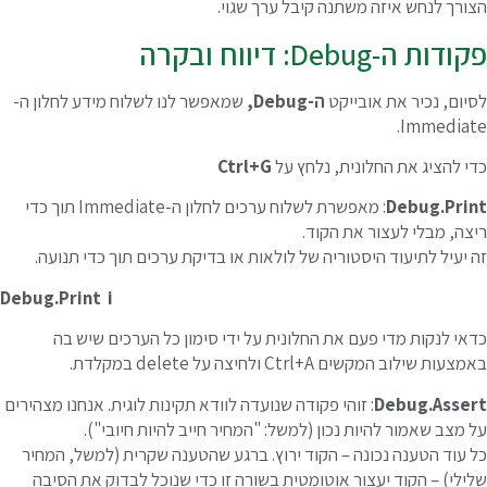
צורך לנחש איזה משתנה קיבל ערך שגוי.
ודות ה-Debug: דיווח ובקרה
סיום, נכיר את אובייקט
ה-Debug,
שמאפשר לנו לשלוח מידע לחלון ה-
Immediate
די להציג את החלונית, נלחץ על
Ctrl+G
Debug.Prin
: מאפשרת לשלוח ערכים לחלון ה-Immediate תוך כדי
יצה, מבלי לעצור את הקוד.
ה יעיל לתיעוד היסטוריה של לולאות או בדיקת ערכים תוך כדי תנועה.
Debug.Print i
דאי לנקות מדי פעם את החלונית על ידי סימון כל הערכים שיש בה
מצעות שילוב המקשים Ctrl+A ולחיצה על delete במקלדת.
Debug.Asser
: זוהי פקודה שנועדה לוודא תקינות לוגית. אנחנו מצהירים
ל מצב שאמור להיות נכון (למשל: "המחיר חייב להיות חיובי").
ל עוד הטענה נכונה – הקוד ירוץ. ברגע שהטענה שקרית (למשל, המחיר
לילי) – הקוד יעצור אוטומטית בשורה זו כדי שנוכל לבדוק את הסיבה