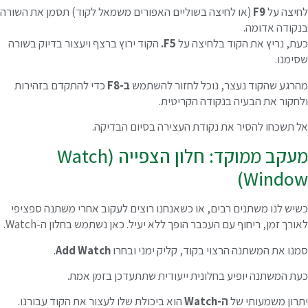
חיצה על
F9
(או לחיצה בשוליים האפורים משמאל לקוד) תסמן את השורה
נקודה אדומה.
עת, נריץ את הקוד בלחיצה על
F5.
הקוד ירוץ ברצף ויעצור בדיוק בשורה
סימנו.
הרגע שהקוד נעצר, נוכל לחזור להשתמש
ב-F8
כדי להתקדם בזהירות
לחקור את הבעיה בנקודה הקריטית.
ל תשכחו להסיר את נקודת העצירה בסיום הבדיקה.
מעקב ממוקד: חלון הצפייה (Watch
Window
שיש לנו משתנים רבים, או כשאנחנו רוצים לעקוב אחרי משתנה ספציפי
אורך זמן, ריחוף עם העכבר הופך ללא יעיל. כאן נשתמש בחלון ה-Watch.
מנו את המשתנה הרצוי בקוד, קליק ימני ובחרו
Add Watch
.
עת המשתנה יופיע בחלונית ייעודית שתתעדכן בזמן אמת.
תרון משמעותי של
ה-Watch
הוא ביכולת שלו לעצור את הקוד עבורנו.