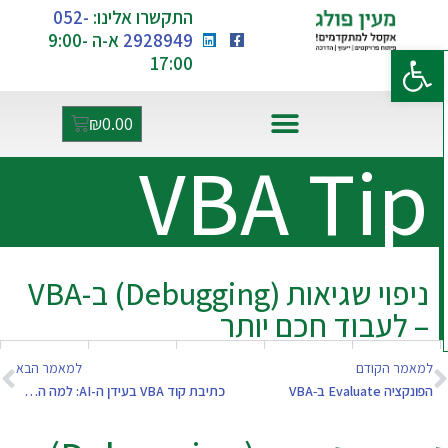
התקשרו אלינו:
052-
2928949
א-ה 9:00-
פתח סרגל נגישות
17:00
₪
0.00
VBA Tip
אקסל ו-AI
ניפוי שגיאות (Debugging) ב-VBA
– לעבוד חכם יותר
למאמר הקודם
למאמר הבא
הפונקציה Evaluate ב‑VBA
כתיבת קוד VBA בעידן ה-AI: למה השלד חייב להישאר בידיים שלכם