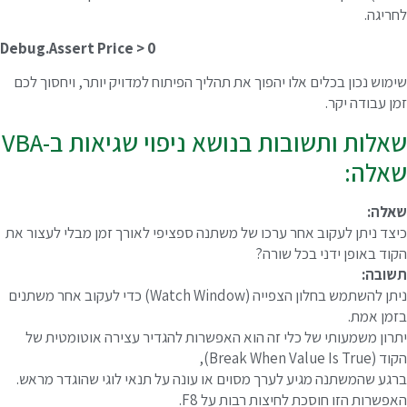
חריגה.
Debug.Assert Price > 0
ימוש נכון בכלים אלו יהפוך את תהליך הפיתוח למדויק יותר, ויחסוך לכם
מן עבודה יקר.
שאלות ותשובות בנושא ניפוי שגיאות ב-VBA
אלה:
אלה:
יצד ניתן לעקוב אחר ערכו של משתנה ספציפי לאורך זמן מבלי לעצור את
קוד באופן ידני בכל שורה?
שובה:
ניתן להשתמש בחלון הצפייה (Watch Window) כדי לעקוב אחר משתנים
זמן אמת.
תרון משמעותי של כלי זה הוא האפשרות להגדיר עצירה אוטומטית של
(Break When Value Is True),
רגע שהמשתנה מגיע לערך מסוים או עונה על תנאי לוגי שהוגדר מראש.
אפשרות הזו חוסכת לחיצות רבות על F8.