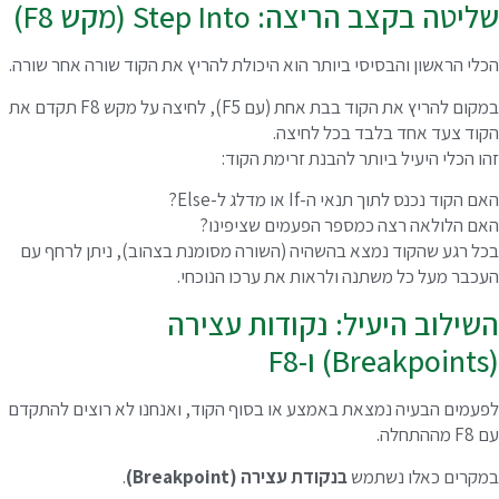
ליטה בקצב הריצה: Step Into (מקש F8)
כלי הראשון והבסיסי ביותר הוא היכולת להריץ את הקוד שורה אחר שורה.
במקום להריץ את הקוד בבת אחת (עם F5), לחיצה על מקש F8 תקדם את
קוד צעד אחד בלבד בכל לחיצה.
הו הכלי היעיל ביותר להבנת זרימת הקוד:
ם הקוד נכנס לתוך תנאי ה-If או מדלג ל-Else?
אם הלולאה רצה כמספר הפעמים שציפינו?
כל רגע שהקוד נמצא בהשהיה (השורה מסומנת בצהוב), ניתן לרחף עם
עכבר מעל כל משתנה ולראות את ערכו הנוכחי.
שילוב היעיל: נקודות עצירה
Br) ו-F8
פעמים הבעיה נמצאת באמצע או בסוף הקוד, ואנחנו לא רוצים להתקדם
F מההתחלה.
מקרים כאלו נשתמש
בנקודת עצירה (Breakpoint)
.