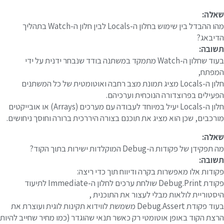
אלה:
מהו ההבדל בין שימוש בחלון ה-Locals לבין חלון ה-Watch בתהליך
דיבאג?
שובה:
בעוד שחלון ה-Watch מתמקד במשתנה בודד שנבחר ידנית על ידי
מפתח,
חלון ה-Locals מציג תמונת מצב רחבה ואוטומטית של כל המשתנים
פעילים בפרוצדורה הנוכחית וערכיהם.
חלון ה-Locals יעיל במיוחד לעבודה עם מערכים (Arrays) או אובייקטים
ורכבים, שכן הוא מציג את תוכנם בצורה היררכית ברורה וחוסך ניחושים.
אלה:
 תפקידן של פקודות ה-Debug המוקלדות ישירות בתוך הקוד?
שובה:
קודות אלו מאפשרות בקרה ודיווח תוך כדי ריצה:
פקודת Debug.Print שולחת ערכים לחלון ה-Immediate לתיעוד
יסטוריית לולאות מבלי לעצור את התוכנית ,
בעוד פקודת Debug.Assert משמשת לווידוא תקינות לוגית ועוצרת את
רצת הקוד באופן אוטומטי רק כאשר תנאי שהוגדר (כמו מחיר שחייב להיות