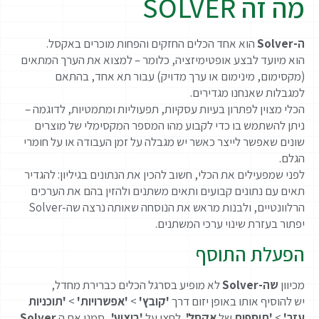
מה זה SOLVER
ה-Solver
הוא אחד הכלים החזקים והפחות מוכרים באקסל.
הוא מיועד לבצע אופטימיזציה, כלומר – למצוא את הערך המתאים
(מקסימום, מינימום או ערך מדויק) עבור תא אחד, בהתאם
למגבלות שאנחנו מגדירים.
הכלי מצוין לפתרון בעיות עסקיות, תפעוליות ומתמטיות, לדוגמה –
ניתן להשתמש בו כדי לקבוע מהו המספר המקסימלי של מוצרים
שונים שאפשר לייצר כאשר יש מגבלה על זמן העבודה או על חומרי
הגלם.
לפני שמפעילים את הכלי, חשוב להכין את הנתונים בגיליון: להגדיר
תאים עם נתונים קבועים ותאים משתנים ולהזין בהם את הערכים
הרלוונטיים, ולבנות מראש את הנוסחה שאותה נרצה שה-Solver
יפתור בעזרת שינוי ערכי המשתנים.
הפעלת התוסף
מכיוון
שה-Solver
לא מופיע בסרגל הכלים כברירת מחדל,
יש להוסיף אותו באופן יזום דרך
'קובץ'
>
'אפשרויות'
>
'תוכניות
עזר'
>
'תוספות
של
אקסל'.
לחצו על
'ביצוע',
סמנו את ה
Solver