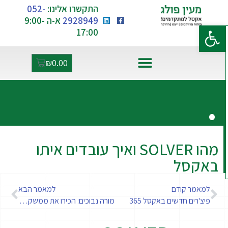
התקשרו אלינו:
052-
2928949
א-ה 9:00-
פתח סרגל נגישות
17:00
₪
0.00
.
אקסל ו-AI
מהו SOLVER ואיך עובדים איתו
באקסל
למאמר קודם
למאמר הבא
פיצ'רים חדשים באקסל 365
מורה נבוכים: הכירו את ממשק המשתמש של Power BI Desktop