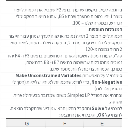
בדוגמה לעיל, ביקשנו שהערך בתא F2 שמכיל את הכמות לייצור
מוצר 1 יהיו נמוכות מהערך שבתא B5, שהוא הייצור המקסימלי
הנדרש, ובמקרה שלנו – 100.
המגבלות הנוספות:
הכמות לייצור מוצר 2 תהיה נמוכה או שווה לערך שמוזן עבור הייצור
המקסימלי הנדרש עבור מוצר 2, ובמקרה שלנו – המות לייצור מוצר
2 תהיה נמוכה מ-120
סה"כ שעות המכונה ושעות האדם, המחושבים בתאים F3 ו- F4 יהיו
נמוכים מהמגבלות שרשומות בתאים B7 ו- B8 בהתאמה,
כמו כן, הכמויות צריכות להיות מספר שלם.
סימנתי V על האפשרות
Make Unconstrained Variables
Non-Negative
, כדי לוודא שהכמויות לא יהיו שליליות (חסך לי
הוספת מגבלות)
ובחרתי את המודל Simplex LP משום שמדובר בבעיה לינארית
פשוטה.
לחצתי על
Solve
והתקבל החלון הבא שמודיע שהתקבלה תוצאה.
לחצתי על
OK,
וקיבלתי את התוצאה: