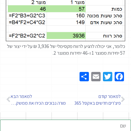
כלומר, אני יכולה להגיע לרווח מקסימלי של 3,936 ₪ על ידי יצור של
57 יחידות ממוצר 1 ו-46 יחידות ממוצר 2.
Share
Email
Twitter
Facebook
למאמר קודם
למאמר הבא
פיצ'רים חדשים באקסל 365
מורה נבוכים: הכירו את ממשק המשתמש של Power BI Desktop