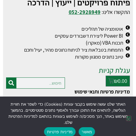
התקשרו אלינו:
052-2928949
אוטומציה של תהליכים
Power BI ליצירת דשבורדים עסקיים
תכנות VBA (מאקרו)
התמחות בטבלאות ציר לניתוח נתונים מהיר, יעיל וחכם
טיוב נתונים ממגוון מקורות
עגלת קניות
₪
0.00
מדיניות פרטיות ותנאי שימוש
האתר שלנו עושה שימוש בקבצי עוגיות (Cookies) כדי לשפר את חוויית
© כל הזכויות שמורות למעין פולג
עסק טוב
הגלישה, להתאים את התוכן עבורך ולאסוף נתונים סטטיסטיים. בהמשך
www.excel-vba.co.il
בניית אתרים
השימוש באתר, הנך מסכים/ה לשימוש בעוגיות בהתאם למדיניות הפרטיות
שלנו.
מאשר
מדיניות פרטיות