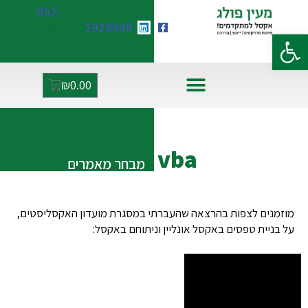
התקשרו אלינו:
052-
2928949
א-ה 9:00-
פתח סרגל נגישות
17:00
₪
0.00
אקסל ו-AI
vba
מבחר מאמרים
מוזמנים לצפות בהרצאה שהעברתי במסגרת מועדון האקסליסטים,
על בניית טפסים באקסל אונליין וניתוחם באקסל: