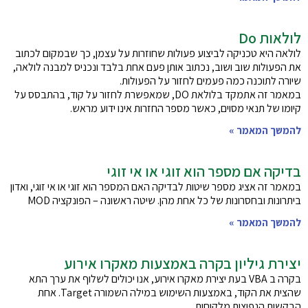
לולאות Do
לולאה היא טכניקה לביצוע פעולות שחוזרות על עצמן, כך שבמקום לכתוב
את הפעולות שוב ושוב, נכתוב אותן פעם אחת בלבד ונכניס למבנה לולאה,
שיורה לתוכנה כמה פעמים לחזור על הפעולות.
במאמר זה אתמקד בלולאת DO, שמאפשרת לחזור על קוד, בהתבסס על
קיומו של תנאי מסוים, כאשר מספר החזרות אינו ידוע מראש.
להמשך המאמר »
בדיקה אם מספר הוא זוגי או אי זוגי
במאמר זה אציג מספר שיטות לבדיקה האם המספר הוא זוגי או אי זוגי, ואדון
ביתרונות ובחסרונות של כל אחת מהן. שיטה ראשונה – הפונקציה MOD
להמשך המאמר »
יצירת גיליון בקרה באמצעות מאקרו אירוע
בקרה ב VBA בעת יצירת מאקרו אירוע, אנו יכולים לשלוף את ערך התא
שהצית את הקוד, באמצעות השימוש במילה השמורה Target. אחת
הבקשות הנפוצות מלקוחות