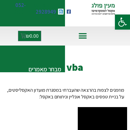
התקשרו אלינו:
052-
2928949
א-ה 9:00-
פתח סרגל נגישות
17:00
₪
0.00
אקסל ו-AI
vba
מבחר מאמרים
מוזמנים לצפות בהרצאה שהעברתי במסגרת מועדון האקסליסטים,
על בניית טפסים באקסל אונליין וניתוחם באקסל: