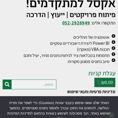
התקשרו אלינו:
052-2928949
אוטומציה של תהליכים
Power BI ליצירת דשבורדים עסקיים
תכנות VBA (מאקרו)
התמחות בטבלאות ציר לניתוח נתונים מהיר, יעיל וחכם
טיוב נתונים ממגוון מקורות
עגלת קניות
₪
0.00
מדיניות פרטיות ותנאי שימוש
האתר שלנו עושה שימוש בקבצי עוגיות (Cookies) כדי לשפר את חוויית
© כל הזכויות שמורות למעין פולג
עסק טוב
הגלישה, להתאים את התוכן עבורך ולאסוף נתונים סטטיסטיים. בהמשך
www.excel-vba.co.il
בניית אתרים
השימוש באתר, הנך מסכים/ה לשימוש בעוגיות בהתאם למדיניות הפרטיות