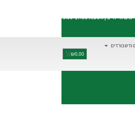
התקשרו אלינו:
052-2928949
ימים א'-ה' בין השעות 9:00-17:00
 ודשבורדים
₪
0.00