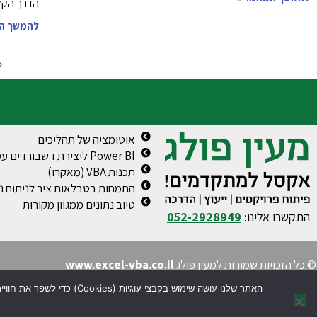
הדרך הקל
להמשך ה
«
אוטומציה של תהליכים
Power BI ליצירת דשבורדים עסקיים
תכנות VBA (מאקרו)
התמחות בטבלאות ציר לניתוח נת
טיוב נתונים ממגוון מקורות
התקשרו אלינו:
052-2928949
© כל הזכויות שמורות למעין פולג
www.excel-vba.co.il
האתר שלנו עושה שימוש בקבצי עוגיות (Cookies) כדי לשפר את חוויית הגלישה, להתאים את התוכן עבורך ולאסוף נתונים סטטיסטיים. בהמשך השימוש באתר, הנך מסכים/ה לשימוש בעוגיות בהתאם למדיניות הפרטיות שלנו.